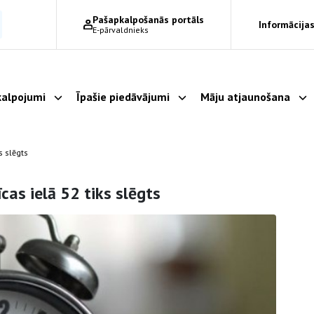
Pašapkalpošanās portāls
Informācijas
E-pārvaldnieks
alpojumi
Īpašie piedāvājumi
Māju atjaunošana
Parādīt apakšizvēlni
Parādīt apakšizvēlni
Pa
s slēgts
cas ielā 52 tiks slēgts