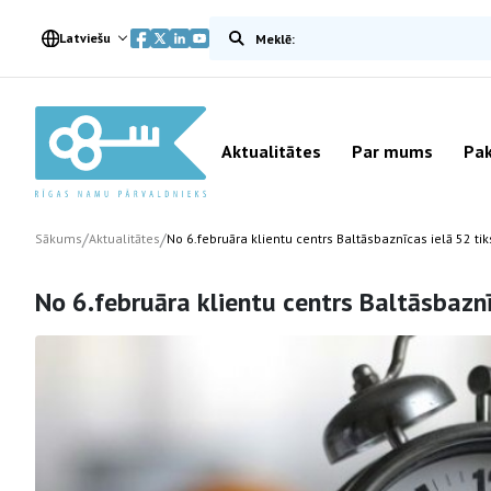
Meklēt vietnē
Latviešu
Aktualitātes
Par mums
Pak
/
/
Sākums
Aktualitātes
No 6.februāra klientu centrs Baltāsbaznīcas ielā 52 tik
No 6.februāra klientu centrs Baltāsbaznī