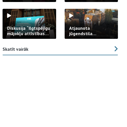
strādā praksē
Diskusija “Ilgtspējīgu
Atjaunota
mājokļu attīstības
jūgendstila
izaicinājums”
arhitektūras pērles
fasāde Tallinas ielā
Skatīt vairāk
23