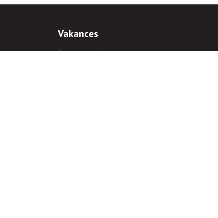
Vakances
Darba iespējas
Prakses iespējas
antiem
 gadījumā hipersaite uz
www.rnparvaldnieks.lv
ir obligāta.