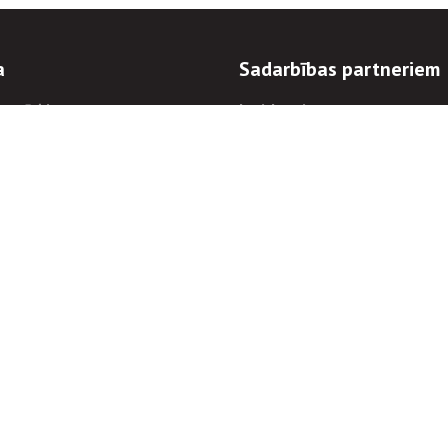
a
Sadarbības partneriem
n mērķi
Iepirkumi
 kārtības
Izsoles
ēlējiem
Zemes īpašniekiem
novēršana
Elektronisko sakaru komers
regulējums
Norēķinu informācija
Informācijas un/vai rakstu pārpublicēšanas
Piekļūstamība