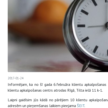
2017-01-24
Informējam, ka no šī gada 6.februāra klientu apkalpošanas c
klientu apkalpošanas centrs atrodas Rīgā, Tilta ielā 11 k-1.
Laipni gaidīsim jūs kādā no pārējiem 10 klientu apkalpošan
adresēm un pieņemšanas laikiem pieejama
ŠEIT
.