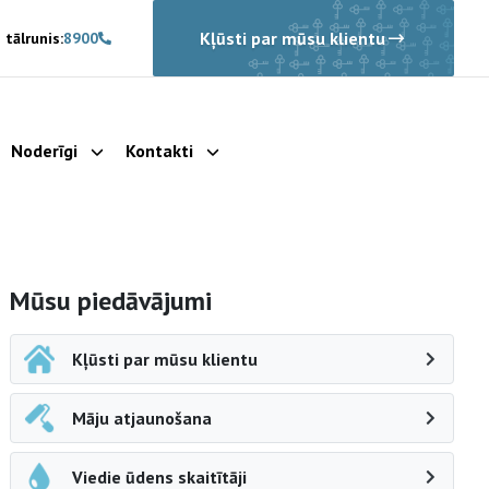
Kļūsti par mūsu klientu
 tālrunis:
8900
Noderīgi
Kontakti
rādīt apakšizvēlni
Parādīt apakšizvēlni
Parādīt apakšizvēlni
Sāna navigācija
Mūsu piedāvājumi
Kļūsti par mūsu klientu
Māju atjaunošana
Viedie ūdens skaitītāji