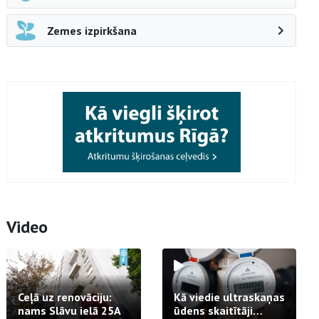
Zemes izpirkšana
Video
Ceļā uz renovāciju:
Kā viedie ultraskaņas
nams Slāvu ielā 25A
ūdens skaitītāji