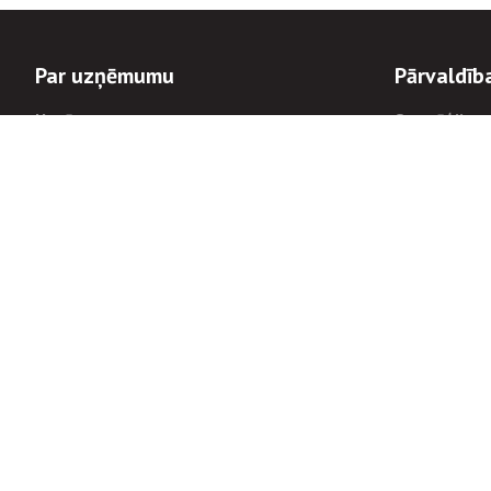
Par uzņēmumu
Pārvaldīb
Uzņēmums
Stratēģija u
Valde un padome
Politikas un
Dalībnieka sapulces
Trauksmes c
Apbalvojumi
Korupcijas 
Finanšu rezultāti
Tiesiskais 
8900
Informācijas
tālrunis:
Avārijas dienesta diennakts