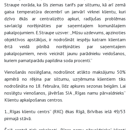
Straupe norāda, ka šīs ziemas tarifs par siltumu, kā arī zemā
gaisa temperatūra decembrī un janvārī virknei klientu, kuri
dzīvo ēkās ar centralizēto apkuri, radījušas problēmas
savlaicīgi norēķināties par saņemtajiem komunālajiem
pakalpojumiem. E.Straupe uzsver: „Mūsu uzdevums, apzinoties
objektīvos apstākļus, ir nodrošināt iespēju katram klientam
ērtā veidā pilnībā norēķināties par saņemtajiem
pakalpojumiem, nevis veicināt jaunu parādnieku veidošanos,
kuriem pamatparādu papildina soda procenti.”
Vienošanās noslēgšana, nodrošinot atlikto maksājumu 50%
apmērā no rēķina par siltumu, uzņēmuma klientiem tiks
nodrošināta no 18. februāra, līdz apkures sezonas beigām. Lai
noslēgtu vienošanos, jāvēršas SIA „Rīgas namu pārvaldnieks”
Klientu apkalpošanas centros.
1.„Rīgas klientu centrs” (RKC) ēkas Rīgā, Brīvības ielā 49/53
pirmajā stāvā.