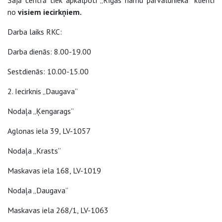
Šajā centrā tiek apkalpoti „Rīgas namu pārvaldnieka” klienti
no
visiem iecirkņiem.
Darba laiks RKC:
Darba dienās: 8.00-19.00
Sestdienās: 10.00-15.00
2. Iecirknis „Daugava”
Nodaļa „Ķengarags”
Aglonas iela 39, LV-1057
Nodaļa „Krasts”
Maskavas iela 168, LV-1019
Nodaļa „Daugava”
Maskavas iela 268/1, LV-1063