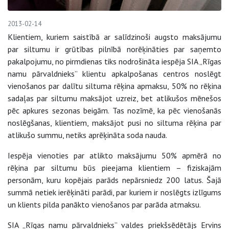
2013-02-14
Klientiem, kuriem saistībā ar salīdzinoši augsto maksājumu
par siltumu ir grūtības pilnībā norēķināties par saņemto
pakalpojumu, no pirmdienas tiks nodrošināta iespēja SIA „Rīgas
namu pārvaldnieks” klientu apkalpošanas centros noslēgt
vienošanos par dalītu siltuma rēķina apmaksu, 50% no rēķina
sadaļas par siltumu maksājot uzreiz, bet atlikušos mēnešos
pēc apkures sezonas beigām. Tas nozīmē, ka pēc vienošanās
noslēgšanas, klientiem, maksājot pusi no siltuma rēķina par
atlikušo summu, netiks aprēķināta soda nauda.
Iespēja vienoties par atlikto maksājumu 50% apmērā no
rēķina par siltumu būs pieejama klientiem – fiziskajām
personām, kuru kopējais parāds nepārsniedz 200 latus. Šajā
summā netiek ierēķināti parādi, par kuriem ir noslēgts izlīgums
un klients pilda panākto vienošanos par parāda atmaksu.
SIA „Rīgas namu pārvaldnieks” valdes priekšsēdētājs Ervins