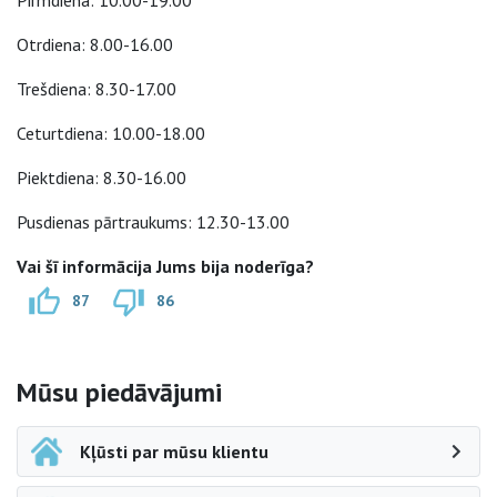
Pirmdiena: 10.00-19.00
Otrdiena: 8.00-16.00
Trešdiena: 8.30-17.00
Ceturtdiena: 10.00-18.00
Piektdiena: 8.30-16.00
Pusdienas pārtraukums: 12.30-13.00
Vai šī informācija Jums bija noderīga?
87
86
Sāna navigācija
Mūsu piedāvājumi
Kļūsti par mūsu klientu