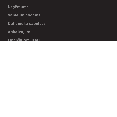
Uzņēmums
Valde un padome
Dalībnieka sapulces
Apbalvojumi
Finanšu rezultāti
Pārvaldība
Stratēģija un mērķi
Politikas un kārtības
Trauksmes cēlējiem
Korupcijas novēršana
Tiesiskais regulējums
Sadarbības partneriem