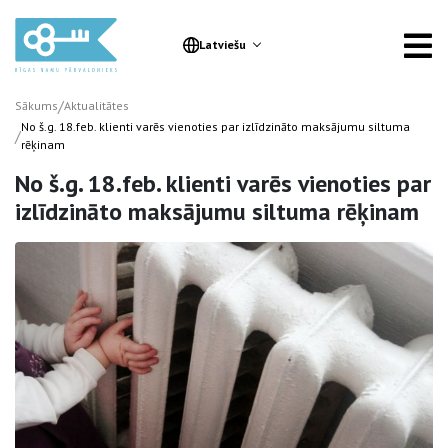
Latviešu
/
Sākums
Aktualitātes
No š.g. 18.feb. klienti varēs vienoties par izlīdzināto maksājumu siltuma
/
rēķinam
No š.g. 18.feb. klienti varēs vienoties par
izlīdzināto maksājumu siltuma rēķinam