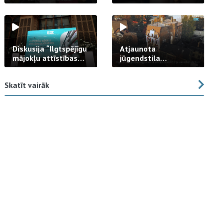
strādā praksē
Diskusija “Ilgtspējīgu
Atjaunota
mājokļu attīstības
jūgendstila
izaicinājums”
arhitektūras pērles
fasāde Tallinas ielā
Skatīt vairāk
23