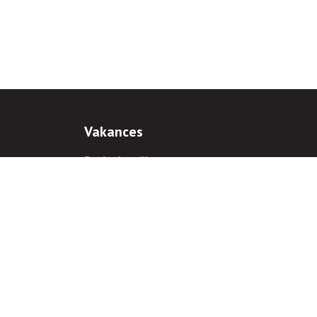
Vakances
Darba iespējas
Prakses iespējas
antiem