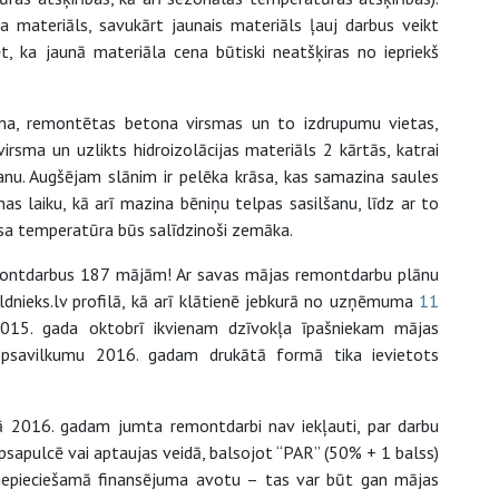
 materiāls, savukārt jaunais materiāls ļauj darbus veikt
, ka jaunā materiāla cena būtiski neatšķiras no iepriekš
sma, remontētas betona virsmas un to izdrupumu vietas,
sma un uzlikts hidroizolācijas materiāls 2 kārtās, katrai
šanu. Augšējam slānim ir pelēka krāsa, kas samazina saules
as laiku, kā arī mazina bēniņu telpas sasilšanu, līdz ar to
isa temperatūra būs salīdzinoši zemāka.
montdarbus 187 mājām! Ar savas mājas remontdarbu plānu
ldnieks.lv profilā, kā arī klātienē jebkurā no uzņēmuma
11
015. gada oktobrī ikvienam dzīvokļa īpašniekam mājas
opsavilkumu 2016. gadam drukātā formā tika ievietots
 2016. gadam jumta remontdarbi nav iekļauti, par darbu
sapulcē vai aptaujas veidā, balsojot “PAR” (50% + 1 balss)
nepieciešamā finansējuma avotu – tas var būt gan mājas