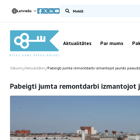
Meklēt vietnē
Latviešu
Aktualitātes
Par mums
Pak
/
/
Sākums
Aktualitātes
Pabeigti jumta remontdarbi izmantojot jaunās paaudz
Pabeigti jumta remontdarbi izmantojot 