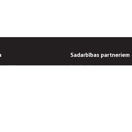
a
Sadarbības partneriem
n mērķi
Iepirkumi
 kārtības
Izsoles
ēlējiem
Zemes īpašniekiem
novēršana
Elektronisko sakaru komers
regulējums
Norēķinu informācija