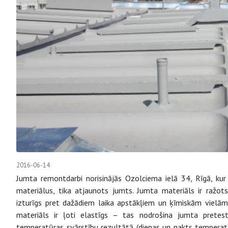
2016-06-14
Jumta remontdarbi norisinājās Ozolciema ielā 34, Rīgā, kur
materiālus, tika atjaunots jumts. Jumta materiāls ir ražot
izturīgs pret dažādiem laika apstākļiem un ķīmiskām vielā
materiāls ir ļoti elastīgs – tas nodrošina jumta pretes
temperatūras svārstību rezultātā (dienas un nakts temperatūr