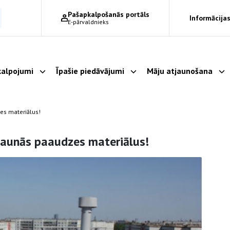
Pašapkalpošanās portāls
Informācijas
E-pārvaldnieks
alpojumi
Īpašie piedāvājumi
Māju atjaunošana
Parādīt apakšizvēlni
Parādīt apakšizvēlni
Pa
es materiālus!
jaunās paaudzes materiālus!