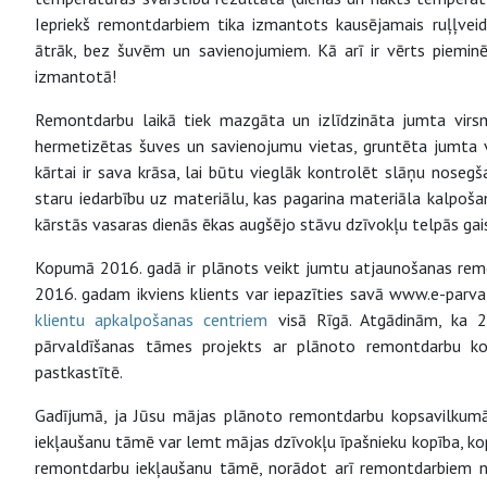
Iepriekš remontdarbiem tika izmantots kausējamais ruļļveida
ātrāk, bez šuvēm un savienojumiem. Kā arī ir vērts pieminēt
izmantotā!
Remontdarbu laikā tiek mazgāta un izlīdzināta jumta vir
hermetizētas šuves un savienojumu vietas, gruntēta jumta vir
kārtai ir sava krāsa, lai būtu vieglāk kontrolēt slāņu noseg
staru iedarbību uz materiālu, kas pagarina materiāla kalpošan
kārstās vasaras dienās ēkas augšējo stāvu dzīvokļu telpās ga
Kopumā 2016. gadā ir plānots veikt jumtu atjaunošanas re
2016. gadam ikviens klients var iepazīties savā www.e-parva
klientu apkalpošanas centriem
visā Rīgā. Atgādinām, ka 2
pārvaldīšanas tāmes projekts ar plānoto remontdarbu k
pastkastītē.
Gadījumā, ja Jūsu mājas plānoto remontdarbu kopsavilkumā
iekļaušanu tāmē var lemt mājas dzīvokļu īpašnieku kopība, kop
remontdarbu iekļaušanu tāmē, norādot arī remontdarbiem 