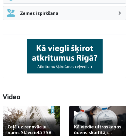
Zemes izpirkšana
Video
Ceļā uz renovāciju:
Kā viedie ultraskaņas
nams Slāvu ielā 25A
ūdens skaitītāji