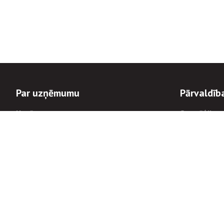
Par uzņēmumu
Pārvaldīb
Uzņēmums
Stratēģija u
Valde un padome
Politikas un
Dalībnieka sapulces
Trauksmes c
Apbalvojumi
Korupcijas 
Finanšu rezultāti
Tiesiskais 