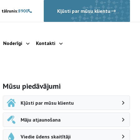
Kļūsti par mūsu klientu
 tālrunis:
8900
Noderīgi
Kontakti
rādīt apakšizvēlni
Parādīt apakšizvēlni
Parādīt apakšizvēlni
Sāna navigācija
Mūsu piedāvājumi
Kļūsti par mūsu klientu
Māju atjaunošana
Viedie ūdens skaitītāji