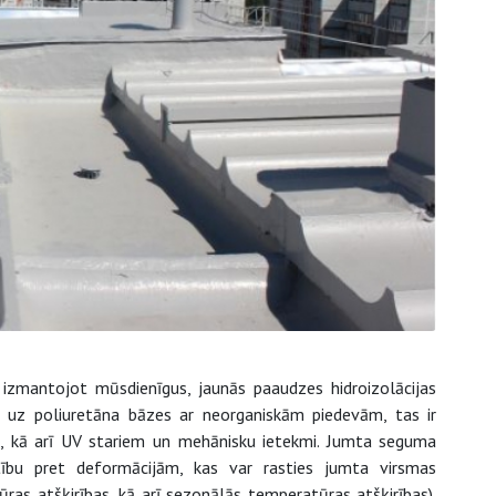
 izmantojot mūsdienīgus, jaunās paaudzes hidroizolācijas
s uz poliuretāna bāzes ar neorganiskām piedevām, tas ir
m, kā arī UV stariem un mehānisku ietekmi. Jumta seguma
tību pret deformācijām, kas var rasties jumta virsmas
as atšķirības, kā arī sezonālās temperatūras atšķirības).