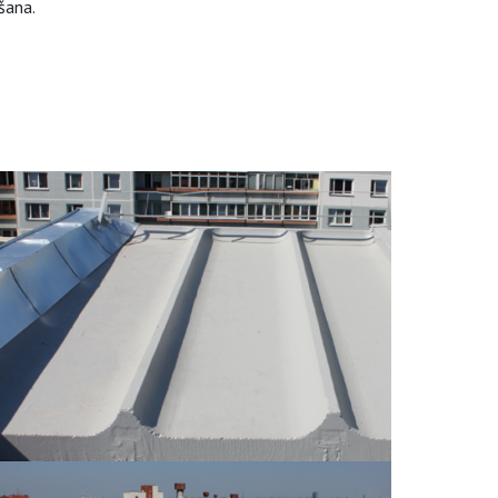
šana.
.