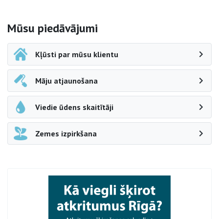
Sāna navigācija
Mūsu piedāvājumi
Kļūsti par mūsu klientu
Māju atjaunošana
Viedie ūdens skaitītāji
Zemes izpirkšana