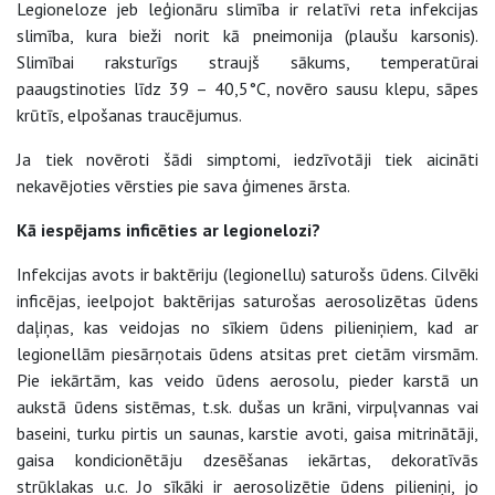
Legioneloze jeb leģionāru slimība ir relatīvi reta infekcijas
slimība, kura bieži norit kā pneimonija (plaušu karsonis).
Slimībai raksturīgs straujš sākums, temperatūrai
paaugstinoties līdz 39 – 40,5°C, novēro sausu klepu, sāpes
krūtīs, elpošanas traucējumus.
Ja tiek novēroti šādi simptomi, iedzīvotāji tiek aicināti
nekavējoties vērsties pie sava ģimenes ārsta.
Kā iespējams inficēties ar legionelozi?
Infekcijas avots ir baktēriju (legionellu) saturošs ūdens. Cilvēki
inficējas, ieelpojot baktērijas saturošas aerosolizētas ūdens
daļiņas, kas veidojas no sīkiem ūdens pilieniņiem, kad ar
legionellām piesārņotais ūdens atsitas pret cietām virsmām.
Pie iekārtām, kas veido ūdens aerosolu, pieder karstā un
aukstā ūdens sistēmas, t.sk. dušas un krāni, virpuļvannas vai
baseini, turku pirtis un saunas, karstie avoti, gaisa mitrinātāji,
gaisa kondicionētāju dzesēšanas iekārtas, dekoratīvās
strūklakas u.c. Jo sīkāki ir aerosolizētie ūdens pilieniņi, jo