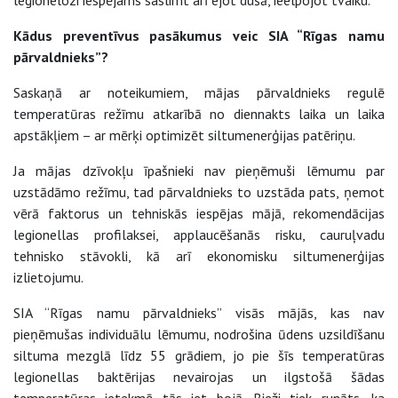
legionelozi iespējams saslimt arī ejot dušā, ieelpojot tvaiku.
Kādus preventīvus pasākumus veic SIA “Rīgas namu
pārvaldnieks”?
Saskaņā ar noteikumiem, mājas pārvaldnieks regulē
temperatūras režīmu atkarībā no diennakts laika un laika
apstākļiem – ar mērķi optimizēt siltumenerģijas patēriņu.
Ja mājas dzīvokļu īpašnieki nav pieņēmuši lēmumu par
uzstādāmo režīmu, tad pārvaldnieks to uzstāda pats, ņemot
vērā faktorus un tehniskās iespējas mājā, rekomendācijas
legionellas profilaksei, applaucēšanās risku, cauruļvadu
tehnisko stāvokli, kā arī ekonomisku siltumenerģijas
izlietojumu.
SIA “Rīgas namu pārvaldnieks” visās mājās, kas nav
pieņēmušas individuālu lēmumu, nodrošina ūdens uzsildīšanu
siltuma mezglā līdz 55 grādiem, jo pie šīs temperatūras
legionellas baktērijas nevairojas un ilgstošā šādas