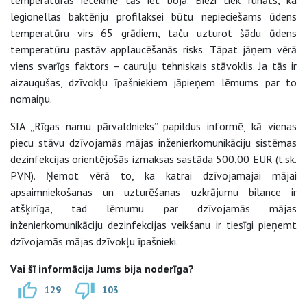
temperatūras ietekmē tās iet bojā. Bieži tiek runāts, ka
legionellas baktēriju profilaksei būtu nepieciešams ūdens
temperatūru virs 65 grādiem, taču uzturot šādu ūdens
temperatūru pastāv applaucēšanās risks. Tāpat jāņem vērā
viens svarīgs faktors – cauruļu tehniskais stāvoklis. Ja tās ir
aizaugušas, dzīvokļu īpašniekiem jāpieņem lēmums par to
nomaiņu.
SIA „Rīgas namu pārvaldnieks” papildus informē, kā vienas
piecu stāvu dzīvojamās mājas inženierkomunikāciju sistēmas
dezinfekcijas orientējošās izmaksas sastāda 500,00 EUR (t.sk.
PVN). Ņemot vērā to, ka katrai dzīvojamajai mājai
apsaimniekošanas un uzturēšanas uzkrājumu bilance ir
atšķirīga, tad lēmumu par dzīvojamās mājas
inženierkomunikāciju dezinfekcijas veikšanu ir tiesīgi pieņemt
dzīvojamās mājas dzīvokļu īpašnieki.
Vai šī informācija Jums bija noderīga?
129
103