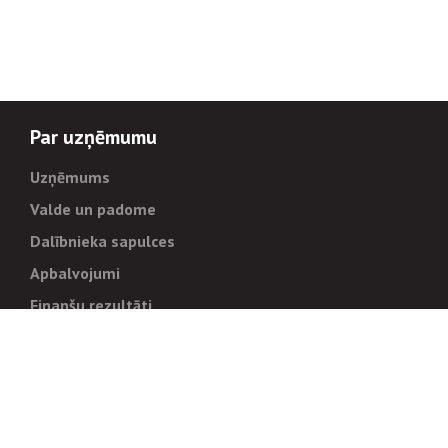
Par uzņēmumu
Uzņēmums
Valde un padome
Dalībnieka sapulces
Apbalvojumi
Finanšu rezultāti
Pārvaldība
Stratēģija un mērķi
Politikas un kārtības