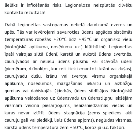
lielāks ir inficēšanās risks. Legioneloze neizplatās cilvēku
kontakta rezultātā!
Dabā legionellas sastopamas nelielā daudzumā ezeros un
upēs. Tās var ievērojami savairoties ūdens apgādes sistēmās
temperatūras robežās +20°C līdz +45°C un organisko vielu
(bioloģiskā aplikuma, nosēdumu u.c.) klātbūtnē. Legionellas
īpaši vairojas siltā ūdenī, karstā un aukstā ūdens tvertnēs,
cauruļvados ar nelielu ūdens plūsmu vai stāvošā ūdenī
(piemēram, dzīvokļos, kur reti tiek izmantoti krāni vai dušas),
cauruļvadu dušu, krānu vai tvertņu virsmu organiskajā
aplikumā, nosēdumos, mazgāšanas iekārtu un aizbāžņu
gumijas vai dabiskajās šķiedrās, ūdens sildītājos. Bioloģiskā
aplikuma veidošanos uz ūdensvadu un ūdenstilpņu iekšējām
virsmām veicina piesārņojums, neaizsniedzamas vietas un
kuras nevar iztīrīt, ūdens stagnācija (zems spiediens, akli
cauruļu gali vai piedēkļi, liels ūdens apjoms), negludas virsmas,
karstā ūdens temperatūra zem +50°C, korozija u.c. faktori.