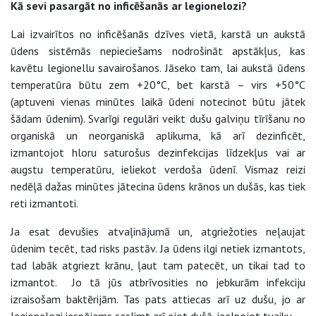
Kā sevi pasargāt no inficēšanās ar legionelozi?
Lai izvairītos no inficēšanās dzīves vietā, karstā un aukstā
ūdens sistēmās nepieciešams nodrošināt apstākļus, kas
kavētu legionellu savairošanos. Jāseko tam, lai aukstā ūdens
temperatūra būtu zem +20°C, bet karstā – virs +50°C
(aptuveni vienas minūtes laikā ūdeni notecinot būtu jātek
šādam ūdenim). Svarīgi regulāri veikt dušu galviņu tīrīšanu no
organiskā un neorganiskā aplikuma, kā arī dezinficēt,
izmantojot hloru saturošus dezinfekcijas līdzekļus vai ar
augstu temperatūru, ieliekot verdoša ūdenī. Vismaz reizi
nedēļā dažas minūtes jātecina ūdens krānos un dušās, kas tiek
reti izmantoti.
Ja esat devušies atvaļinājumā un, atgriežoties neļaujat
ūdenim tecēt, tad risks pastāv. Ja ūdens ilgi netiek izmantots,
tad labāk atgriezt krānu, ļaut tam patecēt, un tikai tad to
izmantot. Jo tā jūs atbrīvosities no jebkurām infekciju
izraisošam baktērijām. Tas pats attiecas arī uz dušu, jo ar