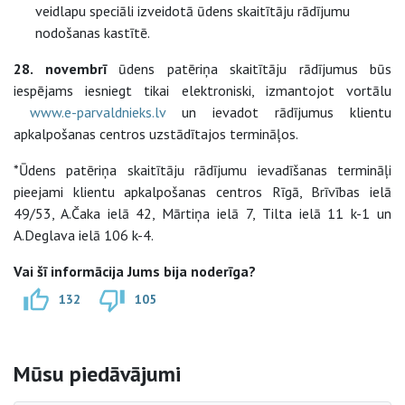
veidlapu speciāli izveidotā ūdens skaitītāju rādījumu
nodošanas kastītē.
28. novembrī
ūdens patēriņa skaitītāju rādījumus būs
iespējams iesniegt tikai elektroniski, izmantojot vortālu
www.e-parvaldnieks.lv
un ievadot rādījumus klientu
apkalpošanas centros uzstādītajos termināļos.
*Ūdens patēriņa skaitītāju rādījumu ievadīšanas termināļi
pieejami klientu apkalpošanas centros Rīgā, Brīvības ielā
49/53, A.Čaka ielā 42, Mārtiņa ielā 7, Tilta ielā 11 k-1 un
A.Deglava ielā 106 k-4.
Vai šī informācija Jums bija noderīga?
132
105
Sāna navigācija
Mūsu piedāvājumi