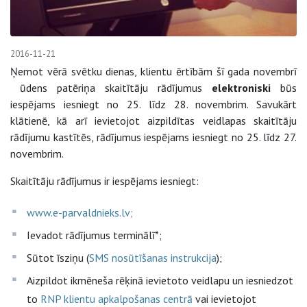
2016-11-21
Ņemot vērā svētku dienas, klientu ērtībām šī gada novembrī
ūdens patēriņa skaitītāju rādījumus
elektroniski
būs
iespējams iesniegt no 25. līdz 28. novembrim. Savukārt
klātienē, kā arī ievietojot aizpildītas veidlapas skaitītāju
rādījumu kastītēs, rādījumus iespējams iesniegt no 25. līdz 27.
novembrim.
Skaitītāju rādījumus ir iespējams iesniegt:
www.e-parvaldnieks.lv;
Ievadot rādījumus terminālī*;
Sūtot īsziņu (
SMS nosūtīšanas instrukcija
);
Aizpildot ikmēneša rēķinā ievietoto veidlapu un iesniedzot
to
RNP klientu apkalpošanas centrā
vai ievietojot