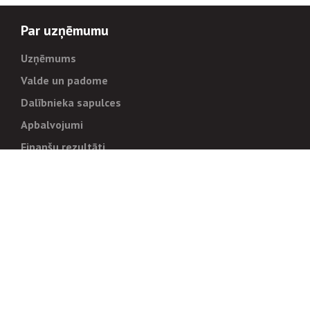
Par uzņēmumu
Uzņēmums
Valde un padome
Dalībnieka sapulces
Apbalvojumi
Finanšu rezultāti
Pārvaldība
Stratēģija un mērķi
Politikas un kārtības
Trauksmes cēlējiem
Korupcijas novēršana
Tiesiskais regulējums