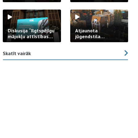
strādā praksē
Diskusija “Ilgtspējīgu
Atjaunota
mājokļu attīstības
jūgendstila
izaicinājums”
arhitektūras pērles
fasāde Tallinas ielā
Skatīt vairāk
23