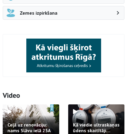
Zemes izpirkšana
Video
Ceļā uz renovāciju:
Kā viedie ultraskaņas
nams Slāvu ielā 25A
ūdens skaitītāji