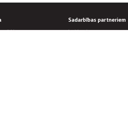
a
Sadarbības partneriem
n mērķi
Iepirkumi
 kārtības
Izsoles
ēlējiem
Zemes īpašniekiem
novēršana
Elektronisko sakaru komers
regulējums
Norēķinu informācija
Informācijas un/vai rakstu pārpublicēšanas
Piekļūstamība