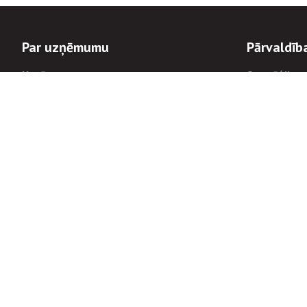
Par uzņēmumu
Pārvaldīb
Uzņēmums
Stratēģija u
Valde un padome
Politikas un
Dalībnieka sapulces
Trauksmes c
Apbalvojumi
Korupcijas 
Finanšu rezultāti
Tiesiskais 
8900
Informācijas
tālrunis:
Avārijas dienesta diennakts