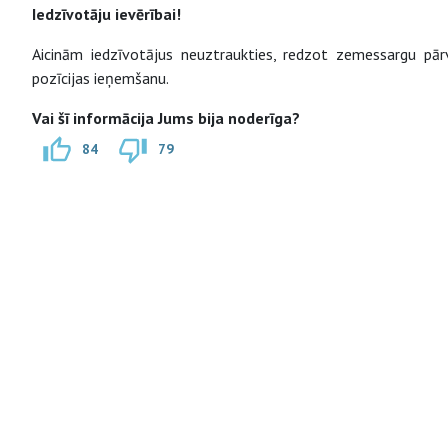
Iedzīvotāju ievērībai!
Aicinām iedzīvotājus neuztraukties, redzot zemessargu pā
pozīcijas ieņemšanu.
Vai šī informācija Jums bija noderīga?
84
79