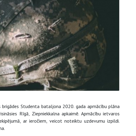
s brigādes Studenta bataljona 2020. gada apmācību plāna
sināsies Rīgā, Ziepniekkalna apkaimē. Apmācību ietvaros
ipējumā, ar ieročiem, veicot noteiktu uzdevumu izpildi.
na.