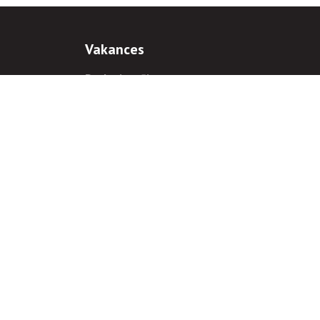
Vakances
Darba iespējas
Prakses iespējas
antiem
 gadījumā hipersaite uz
www.rnparvaldnieks.lv
ir obligāta.