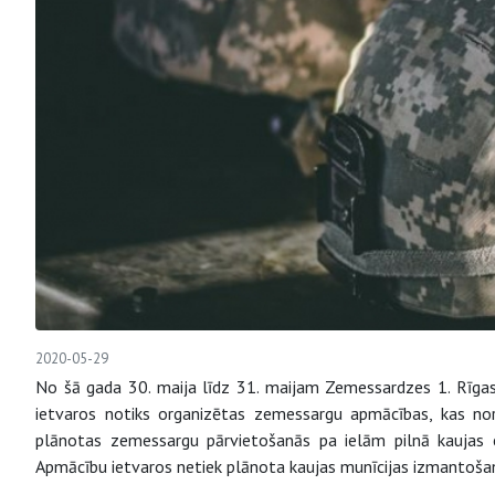
2020-05-29
No šā gada 30. maija līdz 31. maijam Zemessardzes 1. Rīga
ietvaros notiks organizētas zemessargu apmācības, kas nori
plānotas zemessargu pārvietošanās pa ielām pilnā kaujas ek
Apmācību ietvaros netiek plānota kaujas munīcijas izmantoša