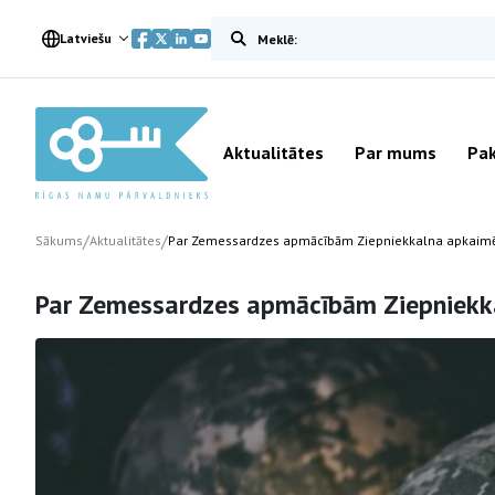
Meklēt vietnē
Latviešu
Aktualitātes
Par mums
Pak
/
/
Sākums
Aktualitātes
Par Zemessardzes apmācībām Ziepniekkalna apkaim
Par Zemessardzes apmācībām Ziepniekk