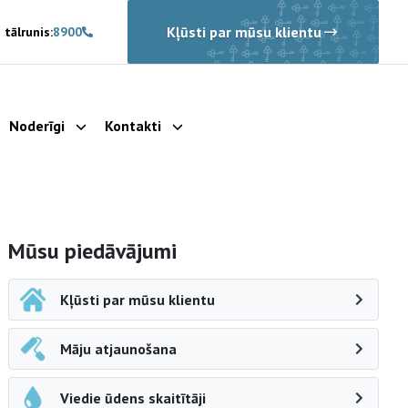
Kļūsti par mūsu klientu
 tālrunis:
8900
Noderīgi
Kontakti
rādīt apakšizvēlni
Parādīt apakšizvēlni
Parādīt apakšizvēlni
Sāna navigācija
Mūsu piedāvājumi
Kļūsti par mūsu klientu
Māju atjaunošana
Viedie ūdens skaitītāji