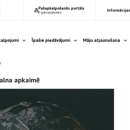
Pašapkalpošanās portāls
Informācijas
E-pārvaldnieks
alpojumi
Īpašie piedāvājumi
Māju atjaunošana
Parādīt apakšizvēlni
Parādīt apakšizvēlni
Pa
ē
alna apkaimē