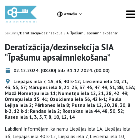
Latviešu
/
Sākums
Deratizācija/dezinsekcija SIA “Īpašumu apsaimniekošana”
Deratizācija/dezinsekcija SIA
“Īpašumu apsaimniekošana”
02.12.2024. (08:00) līdz 31.12.2024. (00:00)
Liepājas iela 7, 1A, 36, 40 k-12; Līvciema iela 10, 21,
43, 55, 57; Mārupes iela 8, 21, 23, 37, 45, 47, 49, 51, 8B, 15A;
Mazā Nometņu iela 11; Nometņu iela 12, 21, 28, 42, 49;
Ormaņu iela 15, 41; Ozolciema iela 36, 42 k-1; Paula
Lejiņa iela 2; Pērkones iela 8; Putnu iela 12, 20, 28, 30, 8
k-2, 12 k-1; Rendas iela 2; Rostokas iela 44, 48, 50, 52;
Ruses iela 1, 3, 5, 7, 8, 10, 12, 14
Labdien! Informējam, ka namu Liepājas iela 1A, Liepājas iela
36, Liepājas iela 40 k-12, Liepājas iela 7, Līvciema iela 10,