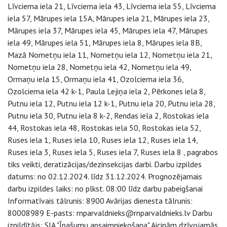
Līvciema iela 21, Līvciema iela 43, Līvciema iela 55, Līvciema
iela 57, Mārupes iela 15A, Mārupes iela 21, Mārupes iela 23,
Mārupes iela 37, Mārupes iela 45, Mārupes iela 47, Mārupes
iela 49, Mārupes iela 51, Mārupes iela 8, Mārupes iela 8B,
Mazā Nometņu iela 11, Nometņu iela 12, Nometņu iela 21,
Nometņu iela 28, Nometņu iela 42, Nometņu iela 49,
Ormaņu iela 15, Ormaņu iela 41, Ozolciema iela 36,
Ozolciema iela 42 k-1, Paula Lejiņa iela 2, Pērkones iela 8,
Putnu iela 12, Putnu iela 12 k-1, Putnu iela 20, Putnu iela 28,
Putnu iela 30, Putnu iela 8 k-2, Rendas iela 2, Rostokas iela
44, Rostokas iela 48, Rostokas iela 50, Rostokas iela 52,
Ruses iela 1, Ruses iela 10, Ruses iela 12, Ruses iela 14,
Ruses iela 3, Ruses iela 5, Ruses iela 7, Ruses iela 8 , pagrabos
tiks veikti, deratizācijas/dezinsekcijas darbi. Darbu izpildes
datums: no 02.12.2024. līdz 31.12.2024. Prognozējamais
darbu izpildes laiks: no plkst. 08:00 līdz darbu pabeigšanai
Informatīvais tālrunis: 8900 Avārijas dienesta tālrunis:
80008989 E-pasts: rnparvaldnieks@rnparvaldnieks.lv Darbu
izpildītājs: SIA "Īpašumu apsaimniekošana" Aicinām dzīvojamās