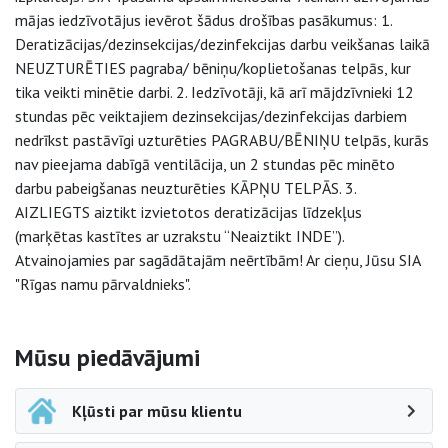
mājas iedzīvotājus ievērot šādus drošības pasākumus: 1.
Deratizācijas/dezinsekcijas/dezinfekcijas darbu veikšanas laikā
NEUZTURĒTIES pagraba/ bēniņu/koplietošanas telpās, kur
tika veikti minētie darbi. 2. Iedzīvotāji, kā arī mājdzīvnieki 12
stundas pēc veiktajiem dezinsekcijas/dezinfekcijas darbiem
nedrīkst pastāvīgi uzturēties PAGRABU/BĒNIŅU telpās, kurās
nav pieejama dabīgā ventilācija, un 2 stundas pēc minēto
darbu pabeigšanas neuzturēties KĀPŅU TELPĀS. 3.
AIZLIEGTS aiztikt izvietotos deratizācijas līdzekļus
(marķētas kastītes ar uzrakstu “Neaiztikt INDE”).
Atvainojamies par sagādātajām neērtībām! Ar cieņu, Jūsu SIA
"Rīgas namu pārvaldnieks".
Sāna navigācija
Mūsu piedāvājumi
Kļūsti par mūsu klientu