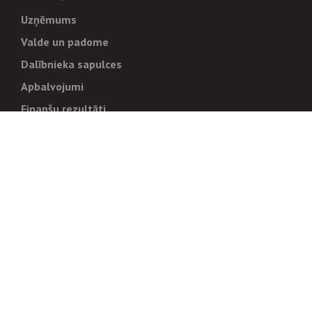
Uzņēmums
Valde un padome
Dalībnieka sapulces
Apbalvojumi
Finanšu rezultāti
Pārvaldība
Stratēģija un mērķi
Politikas un kārtības
Trauksmes cēlējiem
Korupcijas novēršana
Tiesiskais regulējums
Sadarbības partneriem