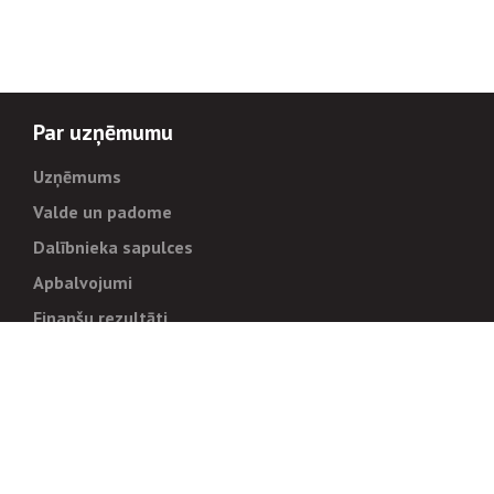
Par uzņēmumu
Uzņēmums
Valde un padome
Dalībnieka sapulces
Apbalvojumi
Finanšu rezultāti
Pārvaldība
Stratēģija un mērķi
Politikas un kārtības
Trauksmes cēlējiem