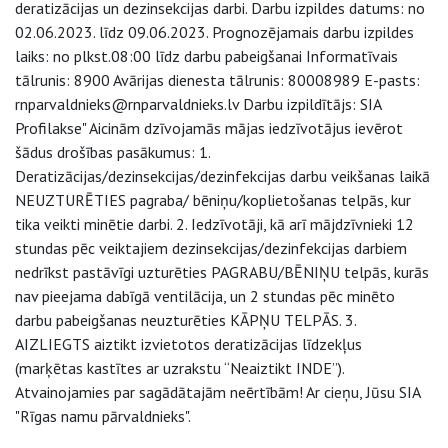
deratizācijas un dezinsekcijas darbi. Darbu izpildes datums: no
02.06.2023. līdz 09.06.2023. Prognozējamais darbu izpildes
laiks: no plkst.08:00 līdz darbu pabeigšanai Informatīvais
tālrunis: 8900 Avārijas dienesta tālrunis: 80008989 E-pasts:
rnparvaldnieks@rnparvaldnieks.lv Darbu izpildītājs: SIA
Profilakse" Aicinām dzīvojamās mājas iedzīvotājus ievērot
šādus drošības pasākumus: 1.
Deratizācijas/dezinsekcijas/dezinfekcijas darbu veikšanas laikā
NEUZTURĒTIES pagraba/ bēniņu/koplietošanas telpās, kur
tika veikti minētie darbi. 2. Iedzīvotāji, kā arī mājdzīvnieki 12
stundas pēc veiktajiem dezinsekcijas/dezinfekcijas darbiem
nedrīkst pastāvīgi uzturēties PAGRABU/BĒNIŅU telpās, kurās
nav pieejama dabīgā ventilācija, un 2 stundas pēc minēto
darbu pabeigšanas neuzturēties KĀPŅU TELPĀS. 3.
AIZLIEGTS aiztikt izvietotos deratizācijas līdzekļus
(marķētas kastītes ar uzrakstu “Neaiztikt INDE”).
Atvainojamies par sagādātajām neērtībām! Ar cieņu, Jūsu SIA
"Rīgas namu pārvaldnieks".