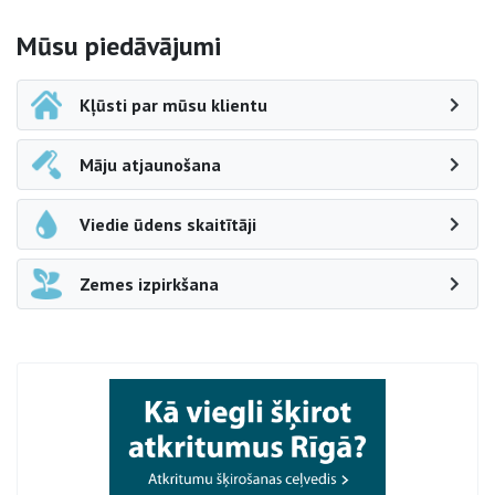
Sāna navigācija
Mūsu piedāvājumi
Kļūsti par mūsu klientu
Māju atjaunošana
Viedie ūdens skaitītāji
Zemes izpirkšana