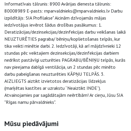
Informatīvais tālrunis: 8900 Avārijas dienesta tālrunis:
80008989 E-pasts: rnparvaldnieks@rnparvaldnieks.lv Darbu
izpildītājs: SIA Profilakse" Aicinām dzīvojamās mājas
iedzīvotājus ievērot šādus drošības pasākumus: 1.
Deratizācijas/dezinsekcijas/dezinfekcijas darbu veikšanas laikā
NEUZTURĒTIES pagraba/ bēniņu/koplietošanas telpās, kur
tika veikti minētie darbi. 2. Iedzīvotāji, kā arī mājdzīvnieki 12
stundas pēc veiktajiem dezinsekcijas/dezinfekcijas darbiem
nedrīkst pastāvīgi uzturēties PAGRABU/BĒNIŅU telpās, kurās
nav pieejama dabīgā ventilācija, un 2 stundas pēc minēto
darbu pabeigšanas neuzturēties KĀPŅU TELPĀS. 3.
AIZLIEGTS aiztikt izvietotos deratizācijas līdzekļus
(marķētas kastītes ar uzrakstu “Neaiztikt INDE”).
Atvainojamies par sagādātajām neērtībām! Ar cieņu, Jūsu SIA
"Rīgas namu pārvaldnieks".
Sāna navigācija
Mūsu piedāvājumi