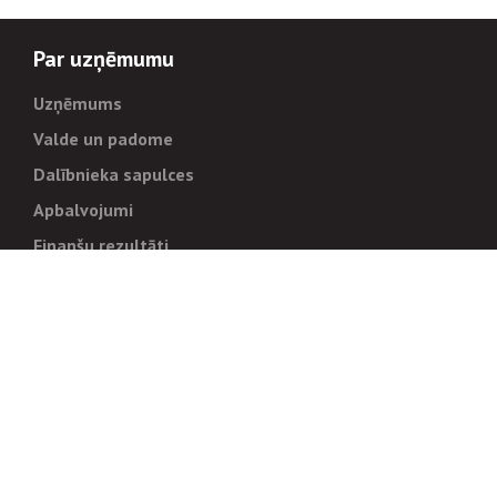
Par uzņēmumu
Uzņēmums
Valde un padome
Dalībnieka sapulces
Apbalvojumi
Finanšu rezultāti
Pārvaldība
Stratēģija un mērķi
Politikas un kārtības
Trauksmes cēlējiem
Korupcijas novēršana
Tiesiskais regulējums