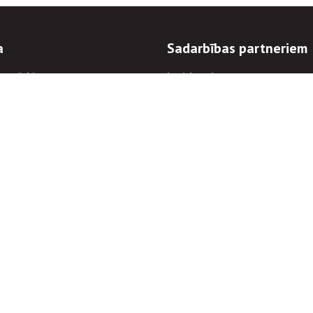
a
Sadarbības partneriem
n mērķi
Iepirkumi
 kārtības
Izsoles
ēlējiem
Zemes īpašniekiem
novēršana
Elektronisko sakaru komers
regulējums
Norēķinu informācija
Informācijas un/vai rakstu pārpublicēšanas
Piekļūstamība