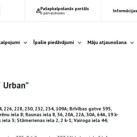
Pašapkalpošanās portāls
Informācijas
E-pārvaldnieks
alpojumi
Īpašie piedāvājumi
Māju atjaunošana
Parādīt apakšizvēlni
Parādīt apakšizvēlni
Pa
i Urban”
4, 226, 228, 230, 232, 234, 109A; Brīvības gatve 395,
rēnu iela 8; Raunas iela 8, 36, 20A, 22A, 30A, 64A, 19 k-
s iela 3; Stāmerienas iela 2, 2 k-1; Vairoga iela 44;