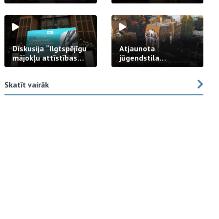
strādā praksē
Diskusija “Ilgtspējīgu
Atjaunota
mājokļu attīstības
jūgendstila
izaicinājums”
arhitektūras pērles
fasāde Tallinas ielā
Skatīt vairāk
23