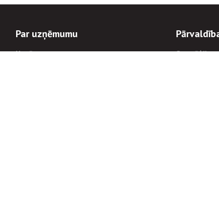
Par uzņēmumu
Pārvaldīb
Uzņēmums
Stratēģija u
Valde un padome
Politikas un
Dalībnieka sapulces
Trauksmes c
Apbalvojumi
Korupcijas 
Finanšu rezultāti
Tiesiskais 
8900
Informācijas
tālrunis:
Avārijas dienesta diennakts