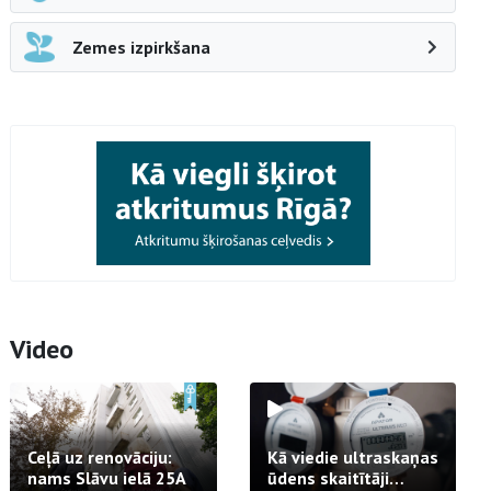
Zemes izpirkšana
Video
Ceļā uz renovāciju:
Kā viedie ultraskaņas
nams Slāvu ielā 25A
ūdens skaitītāji