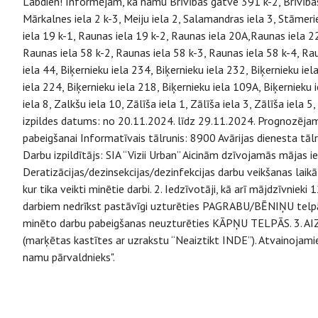
Labdien! Informējam, ka namu Brīvības gatve 391 k-2, Brīvības
Mārkalnes iela 2 k-3, Meiju iela 2, Salamandras iela 3, Stāmeri
iela 19 k-1, Raunas iela 19 k-2, Raunas iela 20A,Raunas iela 2
Raunas iela 58 k-2, Raunas iela 58 k-3, Raunas iela 58 k-4, Rau
iela 44, Biķernieku iela 234, Biķernieku iela 232, Biķernieku iel
iela 224, Biķernieku iela 218, Biķernieku iela 109A, Biķernieku 
iela 8, Zalkšu iela 10, Zālīša iela 1, Zālīša iela 3, Zālīša iela 5
izpildes datums: no 20.11.2024. līdz 29.11.2024. Prognozējamai
pabeigšanai Informatīvais tālrunis: 8900 Avārijas dienesta tā
Darbu izpildītājs: SIA “Vizii Urban” Aicinām dzīvojamās mājas 
Deratizācijas/dezinsekcijas/dezinfekcijas darbu veikšanas l
kur tika veikti minētie darbi. 2. Iedzīvotāji, kā arī mājdzīvniek
darbiem nedrīkst pastāvīgi uzturēties PAGRABU/BĒNIŅU telpās,
minēto darbu pabeigšanas neuzturēties KĀPŅU TELPĀS. 3. AIZL
(marķētas kastītes ar uzrakstu “Neaiztikt INDE”). Atvainojami
namu pārvaldnieks".