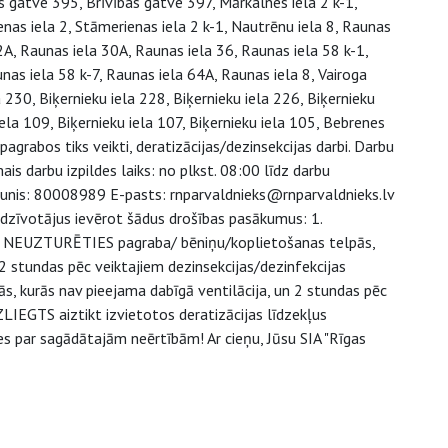
 gatve 395, Brīvības gatve 397, Mārkalnes iela 2 k-1,
enas iela 2, Stāmerienas iela 2 k-1, Nautrēnu iela 8, Raunas
2A, Raunas iela 30A, Raunas iela 36, Raunas iela 58 k-1,
nas iela 58 k-7, Raunas iela 64A, Raunas iela 8, Vairoga
a 230, Biķernieku iela 228, Biķernieku iela 226, Biķernieku
iela 109, Biķernieku iela 107, Biķernieku iela 105, Bebrenes
, pagrabos tiks veikti, deratizācijas/dezinsekcijas darbi. Darbu
s darbu izpildes laiks: no plkst. 08:00 līdz darbu
lrunis: 80008989 E-pasts: rnparvaldnieks@rnparvaldnieks.lv
iedzīvotājus ievērot šādus drošības pasākumus: 1.
aikā NEUZTURĒTIES pagraba/ bēniņu/koplietošanas telpās,
i 12 stundas pēc veiktajiem dezinsekcijas/dezinfekcijas
 kurās nav pieejama dabīgā ventilācija, un 2 stundas pēc
IEGTS aiztikt izvietotos deratizācijas līdzekļus
es par sagādātajām neērtībām! Ar cieņu, Jūsu SIA "Rīgas