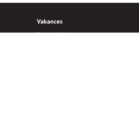
Vakances
Darba iespējas
Prakses iespējas
antiem
 gadījumā hipersaite uz
www.rnparvaldnieks.lv
ir obligāta.