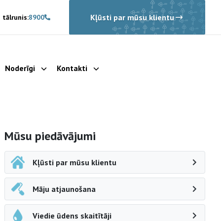
Kļūsti par mūsu klientu
 tālrunis:
8900
Noderīgi
Kontakti
rādīt apakšizvēlni
Parādīt apakšizvēlni
Parādīt apakšizvēlni
Sāna navigācija
Mūsu piedāvājumi
Kļūsti par mūsu klientu
Māju atjaunošana
Viedie ūdens skaitītāji