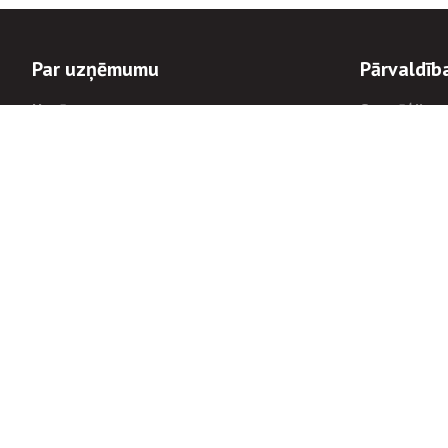
Par uzņēmumu
Pārvaldīb
Uzņēmums
Stratēģija u
Valde un padome
Politikas un
Dalībnieka sapulces
Trauksmes c
Apbalvojumi
Korupcijas 
Finanšu rezultāti
Tiesiskais 
8900
Informācijas
tālrunis:
Avārijas dienesta diennakts