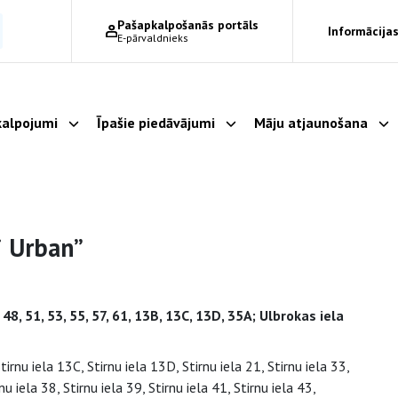
Pašapkalpošanās portāls
Informācijas
E-pārvaldnieks
alpojumi
Īpašie piedāvājumi
Māju atjaunošana
Parādīt apakšizvēlni
Parādīt apakšizvēlni
Pa
i Urban”
7, 48, 51, 53, 55, 57, 61, 13B, 13C, 13D, 35A; Ulbrokas iela
rnu iela 13C, Stirnu iela 13D, Stirnu iela 21, Stirnu iela 33,
nu iela 38, Stirnu iela 39, Stirnu iela 41, Stirnu iela 43,