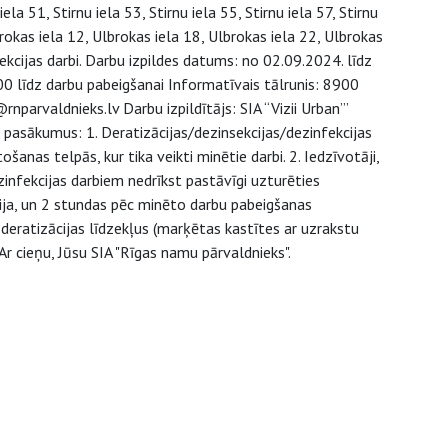
 iela 51, Stirnu iela 53, Stirnu iela 55, Stirnu iela 57, Stirnu
brokas iela 12, Ulbrokas iela 18, Ulbrokas iela 22, Ulbrokas
nsekcijas darbi. Darbu izpildes datums: no 02.09.2024. līdz
00 līdz darbu pabeigšanai Informatīvais tālrunis: 8900
parvaldnieks.lv Darbu izpildītājs: SIA “Vizii Urban”’
pasākumus: 1. Deratizācijas/dezinsekcijas/dezinfekcijas
as telpās, kur tika veikti minētie darbi. 2. Iedzīvotāji,
zinfekcijas darbiem nedrīkst pastāvīgi uzturēties
ja, un 2 stundas pēc minēto darbu pabeigšanas
eratizācijas līdzekļus (marķētas kastītes ar uzrakstu
r cieņu, Jūsu SIA "Rīgas namu pārvaldnieks".