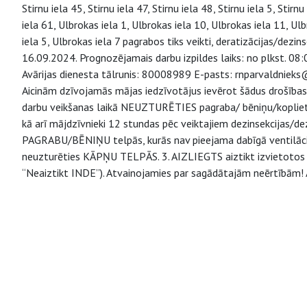
Stirnu iela 45, Stirnu iela 47, Stirnu iela 48, Stirnu iela 5, Stirnu
iela 61, Ulbrokas iela 1, Ulbrokas iela 10, Ulbrokas iela 11, Ul
iela 5, Ulbrokas iela 7 pagrabos tiks veikti, deratizācijas/dezi
16.09.2024. Prognozējamais darbu izpildes laiks: no plkst. 08:
Avārijas dienesta tālrunis: 80008989 E-pasts: rnparvaldnieks@rn
Aicinām dzīvojamās mājas iedzīvotājus ievērot šādus drošības 
darbu veikšanas laikā NEUZTURĒTIES pagraba/ bēniņu/koplietošan
kā arī mājdzīvnieki 12 stundas pēc veiktajiem dezinsekcijas/de
PAGRABU/BĒNIŅU telpās, kurās nav pieejama dabīgā ventilāci
neuzturēties KĀPŅU TELPĀS. 3. AIZLIEGTS aiztikt izvietotos d
“Neaiztikt INDE”). Atvainojamies par sagādātajām neērtībām! A