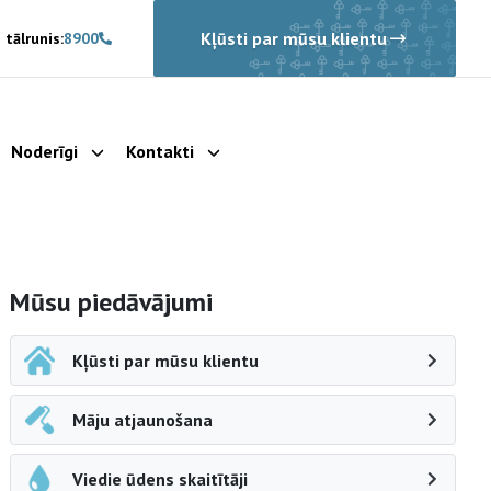
Kļūsti par mūsu klientu
 tālrunis:
8900
Noderīgi
Kontakti
rādīt apakšizvēlni
Parādīt apakšizvēlni
Parādīt apakšizvēlni
Sāna navigācija
Mūsu piedāvājumi
Kļūsti par mūsu klientu
Māju atjaunošana
Viedie ūdens skaitītāji