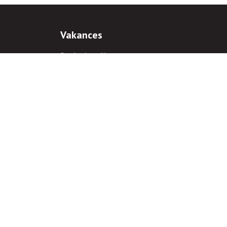
Vakances
Darba iespējas
Prakses iespējas
antiem
 gadījumā hipersaite uz
www.rnparvaldnieks.lv
ir obligāta.