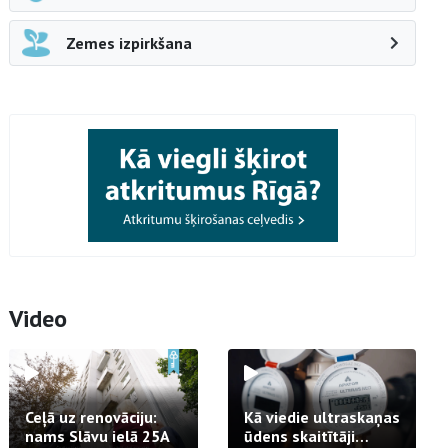
Zemes izpirkšana
Video
Ceļā uz renovāciju:
Kā viedie ultraskaņas
nams Slāvu ielā 25A
ūdens skaitītāji