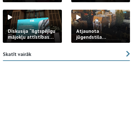
strādā praksē
Diskusija “Ilgtspējīgu
Atjaunota
mājokļu attīstības
jūgendstila
izaicinājums”
arhitektūras pērles
fasāde Tallinas ielā
Skatīt vairāk
23