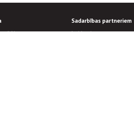
a
Sadarbības partneriem
n mērķi
Iepirkumi
 kārtības
Izsoles
ēlējiem
Zemes īpašniekiem
novēršana
Elektronisko sakaru komers
regulējums
Norēķinu informācija
Informācijas un/vai rakstu pārpublicēšanas
Piekļūstamība