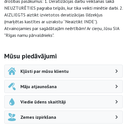
drošības pasākumus: 1. Deratizācijas darbu veikšanas laikā
NEUZTURĒTIES pagraba telpās, kur tika veikti minētie darbi. 2.
AIZLIEGTS aiztikt izvietotos deratizācijas līdzekļus
(marķētas kastītes ar uzrakstu “Neaiztikt INDE”).
Atvainojamies par sagādātajām neērtībām! Ar cieņu, Jūsu SIA
"Rīgas namu pārvaldnieks".
Sāna navigācija
Mūsu piedāvājumi
Kļūsti par mūsu klientu
Māju atjaunošana
Viedie ūdens skaitītāji
Zemes izpirkšana