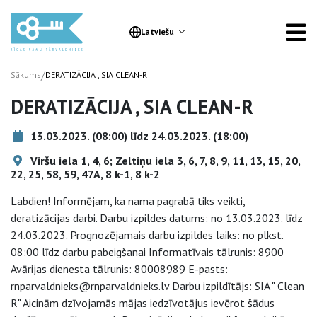
Latviešu
/
Sākums
DERATIZĀCIJA , SIA CLEAN-R
DERATIZĀCIJA , SIA CLEAN-R
13.03.2023. (08:00) līdz 24.03.2023. (18:00)
Viršu iela 1, 4, 6; Zeltiņu iela 3, 6, 7, 8, 9, 11, 13, 15, 20,
22, 25, 58, 59, 47A, 8 k-1, 8 k-2
Labdien! Informējam, ka nama pagrabā tiks veikti,
deratizācijas darbi. Darbu izpildes datums: no 13.03.2023. līdz
24.03.2023. Prognozējamais darbu izpildes laiks: no plkst.
08:00 līdz darbu pabeigšanai Informatīvais tālrunis: 8900
Avārijas dienesta tālrunis: 80008989 E-pasts:
rnparvaldnieks@rnparvaldnieks.lv Darbu izpildītājs: SIA " Clean
R" Aicinām dzīvojamās mājas iedzīvotājus ievērot šādus