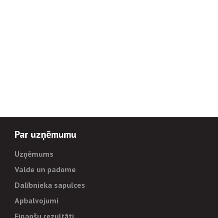
Par uzņēmumu
Uzņēmums
Valde un padome
Dalībnieka sapulces
Apbalvojumi
Finanšu rezultāti