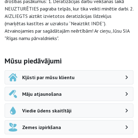
drošības pasākumus: 1. Deratizācijas darbu veikšanas laikā
NEUZTURĒTIES pagraba telpās, kur tika veikti minētie darbi. 2.
AIZLIEGTS aiztikt izvietotos deratizācijas līdzekļus
(marķētas kastītes ar uzrakstu “Neaiztikt INDE”).
Atvainojamies par sagādātajām neērtībām! Ar cieņu, Jūsu SIA
"Rīgas namu pārvaldnieks".
Sāna navigācija
Mūsu piedāvājumi
Kļūsti par mūsu klientu
Māju atjaunošana
Viedie ūdens skaitītāji
Zemes izpirkšana