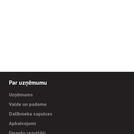
Par uzņēmumu
Uzņēmums
Valde un padome
Dalībnieka sapulces
Apbalvojumi
Finanšu rezultāti