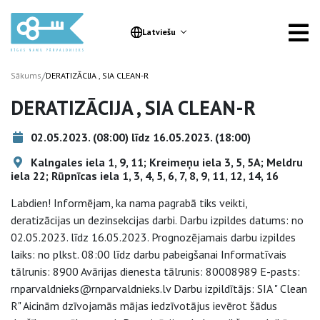
Latviešu
/
Sākums
DERATIZĀCIJA , SIA CLEAN-R
DERATIZĀCIJA , SIA CLEAN-R
02.05.2023. (08:00) līdz 16.05.2023. (18:00)
Kalngales iela 1, 9, 11; Kreimeņu iela 3, 5, 5A; Meldru
iela 22; Rūpnīcas iela 1, 3, 4, 5, 6, 7, 8, 9, 11, 12, 14, 16
Labdien! Informējam, ka nama pagrabā tiks veikti,
deratizācijas un dezinsekcijas darbi. Darbu izpildes datums: no
02.05.2023. līdz 16.05.2023. Prognozējamais darbu izpildes
laiks: no plkst. 08:00 līdz darbu pabeigšanai Informatīvais
tālrunis: 8900 Avārijas dienesta tālrunis: 80008989 E-pasts:
rnparvaldnieks@rnparvaldnieks.lv Darbu izpildītājs: SIA " Clean
R" Aicinām dzīvojamās mājas iedzīvotājus ievērot šādus