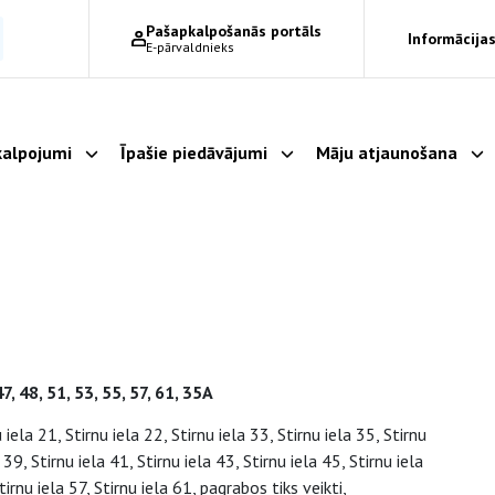
Pašapkalpošanās portāls
Informācijas
E-pārvaldnieks
alpojumi
Īpašie piedāvājumi
Māju atjaunošana
Parādīt apakšizvēlni
Parādīt apakšizvēlni
Pa
47, 48, 51, 53, 55, 57, 61, 35A
iela 21, Stirnu iela 22, Stirnu iela 33, Stirnu iela 35, Stirnu
 39, Stirnu iela 41, Stirnu iela 43, Stirnu iela 45, Stirnu iela
tirnu iela 57, Stirnu iela 61, pagrabos tiks veikti,