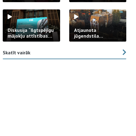
strādā praksē
Diskusija “Ilgtspējīgu
Atjaunota
mājokļu attīstības
jūgendstila
izaicinājums”
arhitektūras pērles
fasāde Tallinas ielā
Skatīt vairāk
23