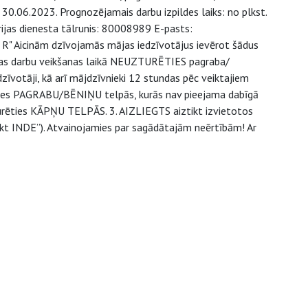
 30.06.2023. Prognozējamais darbu izpildes laiks: no plkst.
rijas dienesta tālrunis: 80008989 E-pasts:
an R" Aicinām dzīvojamās mājas iedzīvotājus ievērot šādus
cijas darbu veikšanas laikā NEUZTURĒTIES pagraba/
edzīvotāji, kā arī mājdzīvnieki 12 stundas pēc veiktajiem
rēties PAGRABU/BĒNIŅU telpās, kurās nav pieejama dabīgā
turēties KĀPŅU TELPĀS. 3. AIZLIEGTS aiztikt izvietotos
tikt INDE”). Atvainojamies par sagādātajām neērtībām! Ar