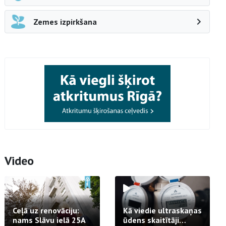
Zemes izpirkšana
Video
Ceļā uz renovāciju:
Kā viedie ultraskaņas
nams Slāvu ielā 25A
ūdens skaitītāji