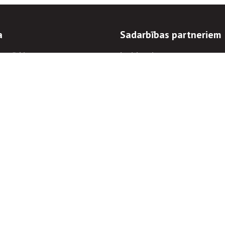
a
Sadarbības partneriem
n mērķi
Iepirkumi
 kārtības
Izsoles
ēlējiem
Zemes īpašniekiem
novēršana
Elektronisko sakaru komers
regulējums
Norēķinu informācija
Informācijas un/vai rakstu pārpublicēšanas
Piekļūstamība