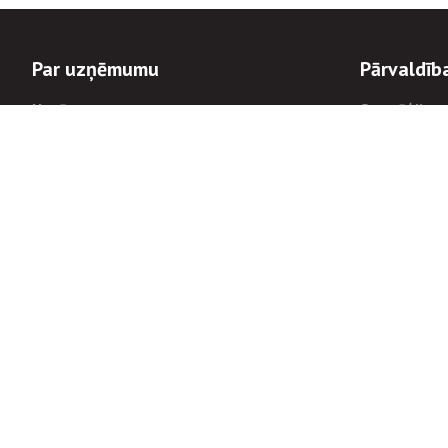
Par uzņēmumu
Pārvaldīb
Uzņēmums
Stratēģija u
Valde un padome
Politikas un
Dalībnieka sapulces
Trauksmes c
Apbalvojumi
Korupcijas 
Finanšu rezultāti
Tiesiskais 
8900
Informācijas
tālrunis:
Avārijas dienesta diennakts