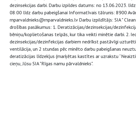
dezinsekcijas darbi. Darbu izpildes datums: no 13.06.2023. līdz
08:00 līdz darbu pabeigšanai Informatīvais tālrunis: 8900 Avā
rnparvaldnieks@rnparvaldnieks.lv Darbu izpildītājs: SIA " Cle
drošības pasākumus: 1. Deratizācijas/dezinsekcijas/dezinfek
bēniņu/koplietošanas telpās, kur tika veikti minētie darbi. 2. I
dezinsekcijas/dezinfekcijas darbiem nedrīkst pastāvīgi uztu
ventilācija, un 2 stundas pēc minēto darbu pabeigšanas neuz
deratizācijas līdzekļus (marķētas kastītes ar uzrakstu “Neaiz
cieņu, Jūsu SIA "Rīgas namu pārvaldnieks".