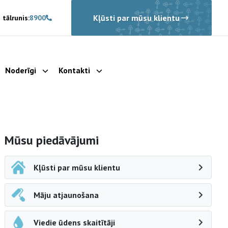
Kļūsti par mūsu klientu
 tālrunis:
8900
Noderīgi
Kontakti
rādīt apakšizvēlni
Parādīt apakšizvēlni
Parādīt apakšizvēlni
Sāna navigācija
Mūsu piedāvājumi
Kļūsti par mūsu klientu
Māju atjaunošana
Viedie ūdens skaitītāji