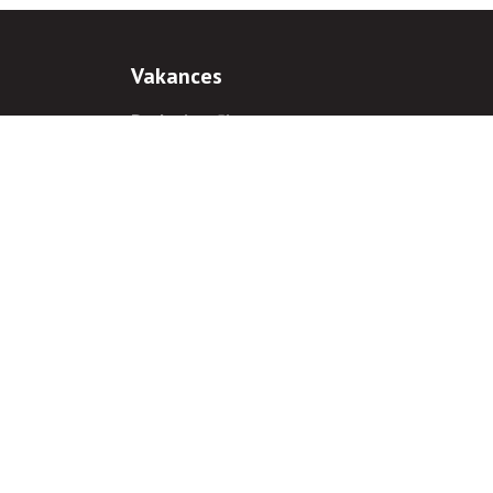
Vakances
Darba iespējas
Prakses iespējas
antiem
 gadījumā hipersaite uz
www.rnparvaldnieks.lv
ir obligāta.