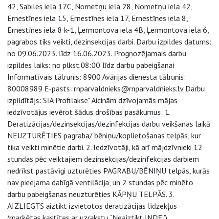
42, Sabiles iela 17C, Nometņu iela 28, Nometņu iela 42,
Ernestīnes iela 15, Ernestīnes iela 17, Ernestīnes iela 8,
Ernestīnes iela 8 k-1, Ļermontova iela 4B, Ļermontova iela 6,
pagrabos tiks veikti, dezinsekcijas darbi. Darbu izpildes datums:
no 09.06.2023. līdz 16.06.2023. Prognozējamais darbu
izpildes laiks: no plkst.08:00 līdz darbu pabeigšanai
Informatīvais tālrunis: 8900 Avārijas dienesta tālrunis:
80008989 E-pasts: rnparvaldnieks@rnparvaldnieks.lv Darbu
izpildītājs: SIA Profilakse" Aicinām dzīvojamās mājas
iedzīvotājus ievērot šādus drošības pasākumus: 1.
Deratizācijas/dezinsekcijas/dezinfekcijas darbu veikšanas laikā
NEUZTURĒTIES pagraba/ bēniņu/koplietošanas telpās, kur
tika veikti minētie darbi. 2. Iedzīvotāji, kā arī mājdzīvnieki 12
stundas pēc veiktajiem dezinsekcijas/dezinfekcijas darbiem
nedrīkst pastāvīgi uzturēties PAGRABU/BĒNIŅU telpās, kurās
nav pieejama dabīgā ventilācija, un 2 stundas pēc minēto
darbu pabeigšanas neuzturēties KĀPŅU TELPĀS. 3.
AIZLIEGTS aiztikt izvietotos deratizācijas līdzekļus
(marķētas kastītes ar uzrakstu “Neaiztikt INDE”).