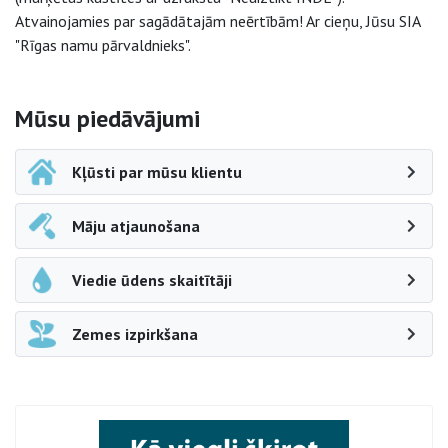
Atvainojamies par sagādātajām neērtībām! Ar cieņu, Jūsu SIA
"Rīgas namu pārvaldnieks".
Sāna navigācija
Mūsu piedāvājumi
Kļūsti par mūsu klientu
Māju atjaunošana
Viedie ūdens skaitītāji
Zemes izpirkšana