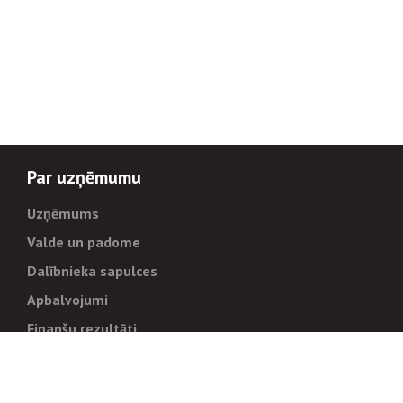
Par uzņēmumu
Uzņēmums
Valde un padome
Dalībnieka sapulces
Apbalvojumi
Finanšu rezultāti
Pārvaldība