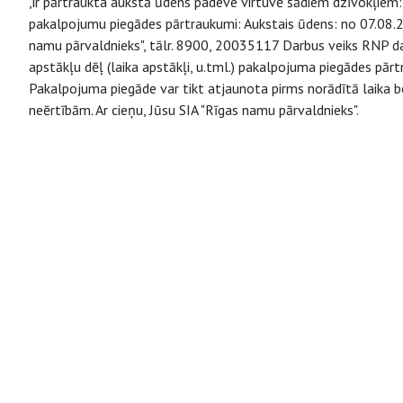
,ir pārtraukta aukstā ūdens padeve virtuvē šādiem dzīvokļiem: 7
pakalpojumu piegādes pārtraukumi: Aukstais ūdens: no 07.08.202
namu pārvaldnieks", tālr. 8900, 20035117 Darbus veiks RNP dar
apstākļu dēļ (laika apstākļi, u.tml.) pakalpojuma piegādes pārt
Pakalpojuma piegāde var tikt atjaunota pirms norādītā laika b
neērtībām. Ar cieņu, Jūsu SIA "Rīgas namu pārvaldnieks".