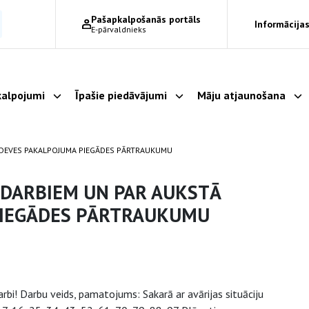
Pašapkalpošanās portāls
Informācijas
E-pārvaldnieks
alpojumi
Īpašie piedāvājumi
Māju atjaunošana
Parādīt apakšizvēlni
Parādīt apakšizvēlni
Pa
ADEVES PAKALPOJUMA PIEGĀDES PĀRTRAUKUMU
 DARBIEM UN PAR AUKSTĀ
PIEGĀDES PĀRTRAUKUMU
arbi! Darbu veids, pamatojums: Sakarā ar avārijas situāciju