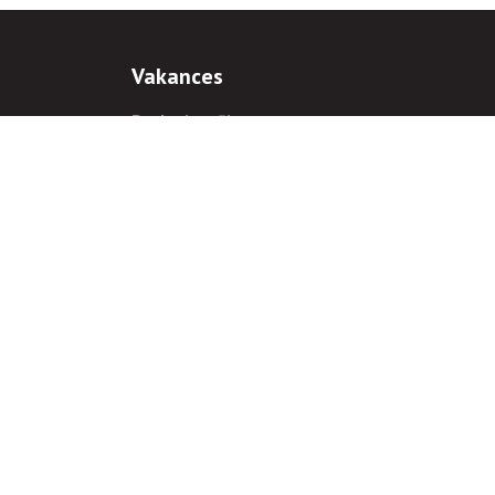
Vakances
Darba iespējas
Prakses iespējas
antiem
 gadījumā hipersaite uz
www.rnparvaldnieks.lv
ir obligāta.