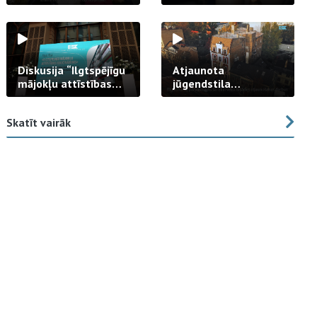
strādā praksē
Diskusija “Ilgtspējīgu
Atjaunota
mājokļu attīstības
jūgendstila
izaicinājums”
arhitektūras pērles
fasāde Tallinas ielā
Skatīt vairāk
23