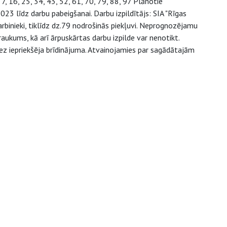
, 16, 25, 34, 43, 52, 61, 70, 79, 88, 97 Plānotie
3 līdz darbu pabeigšanai. Darbu izpildītājs: SIA "Rīgas
binieki, tiklīdz dz.79 nodrošinās piekļuvi. Neprognozējamu
raukums, kā arī ārpuskārtas darbu izpilde var nenotikt.
ez iepriekšēja brīdinājuma. Atvainojamies par sagādātajām