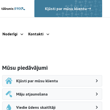
Kļūsti par mūsu klientu
 tālrunis:
8900
Noderīgi
Kontakti
rādīt apakšizvēlni
Parādīt apakšizvēlni
Parādīt apakšizvēlni
Sāna navigācija
Mūsu piedāvājumi
Kļūsti par mūsu klientu
Māju atjaunošana
Viedie ūdens skaitītāji