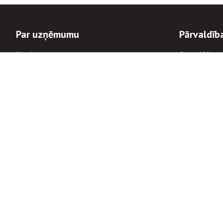
Par uzņēmumu
Pārvaldīb
Uzņēmums
Stratēģija u
Valde un padome
Politikas un
Dalībnieka sapulces
Trauksmes c
Apbalvojumi
Korupcijas 
Finanšu rezultāti
Tiesiskais 
8900
Informācijas
tālrunis:
Avārijas dienesta diennakts