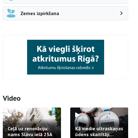
Zemes izpirkšana
Video
Ceļā uz renovāciju:
Kā viedie ultraskaņas
nams Slāvu ielā 25A
ūdens skaitītāji