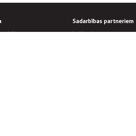
a
Sadarbības partneriem
n mērķi
Iepirkumi
 kārtības
Izsoles
ēlējiem
Zemes īpašniekiem
novēršana
Elektronisko sakaru komers
regulējums
Norēķinu informācija
Informācijas un/vai rakstu pārpublicēšanas
Piekļūstamība