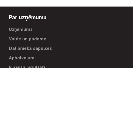
Par uzņēmumu
Uzņēmums
Valde un padome
Dalībnieka sapulces
Apbalvojumi
Finanšu rezultāti
Pārvaldība
Stratēģija un mērķi
Politikas un kārtības
Trauksmes cēlējiem
Korupcijas novēršana
Tiesiskais regulējums