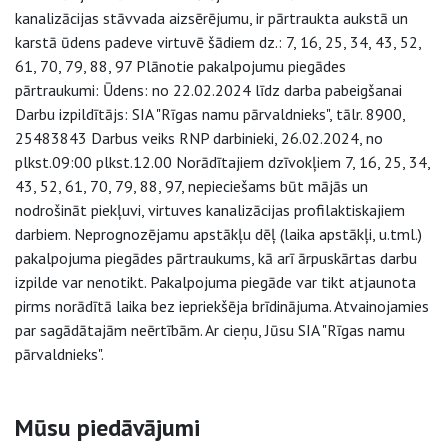
kanalizācijas stāvvada aizsērējumu, ir pārtraukta aukstā un
karstā ūdens padeve virtuvē šādiem dz.: 7, 16, 25, 34, 43, 52,
61, 70, 79, 88, 97 Plānotie pakalpojumu piegādes
pārtraukumi: Ūdens: no 22.02.2024 līdz darba pabeigšanai
Darbu izpildītājs: SIA "Rīgas namu pārvaldnieks", tālr. 8900,
25483843 Darbus veiks RNP darbinieki, 26.02.2024, no
plkst.09:00 plkst.12.00 Norādītajiem dzīvokļiem 7, 16, 25, 34,
43, 52, 61, 70, 79, 88, 97, nepieciešams būt mājās un
nodrošināt piekļuvi, virtuves kanalizācijas profilaktiskajiem
darbiem. Neprognozējamu apstākļu dēļ (laika apstākļi, u.tml.)
pakalpojuma piegādes pārtraukums, kā arī ārpuskārtas darbu
izpilde var nenotikt. Pakalpojuma piegāde var tikt atjaunota
pirms norādītā laika bez iepriekšēja brīdinājuma. Atvainojamies
par sagādātajām neērtībām. Ar cieņu, Jūsu SIA "Rīgas namu
pārvaldnieks".
Sāna navigācija
Mūsu piedāvājumi