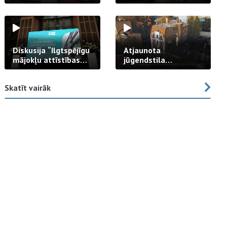
strādā praksē
Diskusija “Ilgtspējīgu
Atjaunota
mājokļu attīstības
jūgendstila
izaicinājums”
arhitektūras pērles
fasāde Tallinas ielā
Skatīt vairāk
23