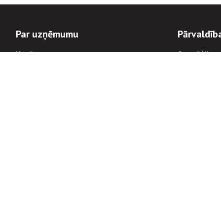
Par uzņēmumu
Pārvaldīb
Uzņēmums
Stratēģija u
Valde un padome
Politikas un
Dalībnieka sapulces
Trauksmes c
Apbalvojumi
Korupcijas 
Finanšu rezultāti
Tiesiskais 
8900
Informācijas
tālrunis:
Avārijas dienesta diennakts