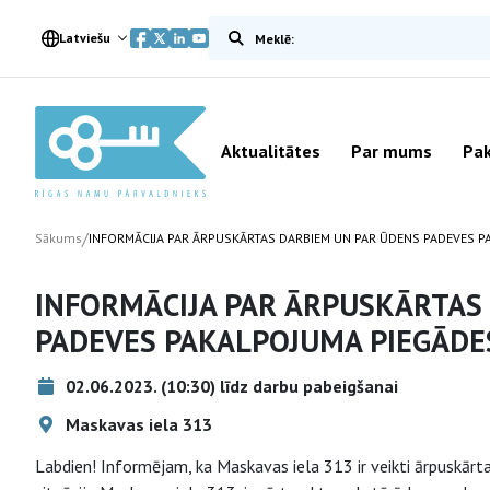
Meklēt vietnē
Latviešu
Aktualitātes
Par mums
Pak
/
Sākums
INFORMĀCIJA PAR ĀRPUSKĀRTAS DARBIEM UN PAR ŪDENS PADEVES 
INFORMĀCIJA PAR ĀRPUSKĀRTAS
PADEVES PAKALPOJUMA PIEGĀD
02.06.2023. (10:30) līdz darbu pabeigšanai
Maskavas iela 313
Labdien! Informējam, ka Maskavas iela 313 ir veikti ārpuskārta