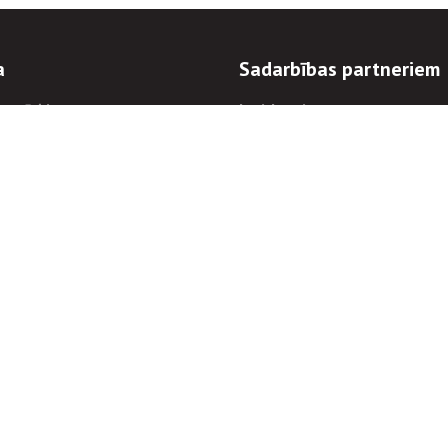
a
Sadarbības partneriem
n mērķi
Iepirkumi
 kārtības
Izsoles
ēlējiem
Zemes īpašniekiem
novēršana
Elektronisko sakaru komers
regulējums
Norēķinu informācija
Informācijas un/vai rakstu pārpublicēšanas
Piekļūstamība