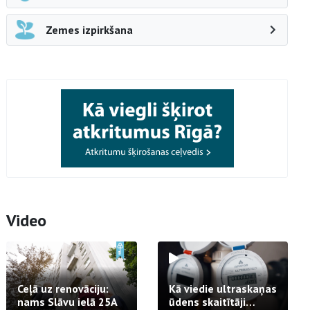
Zemes izpirkšana
Video
Ceļā uz renovāciju:
Kā viedie ultraskaņas
nams Slāvu ielā 25A
ūdens skaitītāji