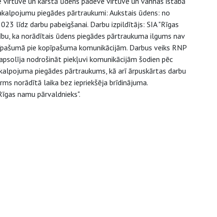
e virtuvē un karstā ūdens padeve virtuvē un vannas istabā
e pakalpojumu piegādes pārtraukumi: Aukstais ūdens: no
23 līdz darbu pabeigšanai. Darbu izpildītājs: SIA "Rīgas
bu, ka norādītais ūdens piegādes pārtraukuma ilgums nav
ā īpašumā pie kopīpašuma komunikācijām. Darbus veiks RNP
s apsolīja nodrošināt piekļuvi komunikācijām šodien pēc
akalpojuma piegādes pārtraukums, kā arī ārpuskārtas darbu
rms norādītā laika bez iepriekšēja brīdinājuma.
Rīgas namu pārvaldnieks".