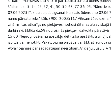
situāciju Maskavas iela 313, ir pārtraukta aukstā ūdens padev
šādiem dz.: 5, 14, 23, 32, 41, 50, 59, 68, 77, 86, 95. Plānoti
02.06.2023 līdz darbu pabeigšanai. Karstais ūdens : no 02.06.20
namu pārvaldnieks", tālr. 8900, 20035117 Vēršam Jūsu uzmanī
zināms, tas atkarīgs no piekļuves nodrošināšanas atsevišķaj
darbinieki, tiklīdz dz.59 nodrošinās piekļuvi, dzīvokļa pārstāvi
15:00. Neprognozējamu apstākļu dēļ (laika apstākļi, u.tml.) p
izpilde var nenotikt. Pakalpojuma piegāde var tikt atjaunota pi
Atvainojamies par sagādātajām neērtībām. Ar cieņu, Jūsu SIA "