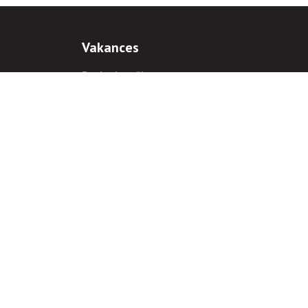
Vakances
Darba iespējas
Prakses iespējas
antiem
 gadījumā hipersaite uz
www.rnparvaldnieks.lv
ir obligāta.