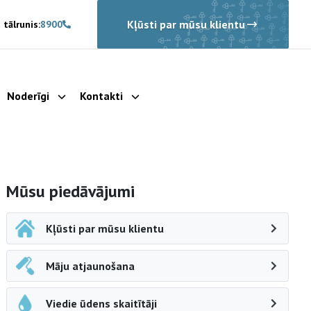
Kļūsti par mūsu klientu
 tālrunis:
8900
Noderīgi
Kontakti
rādīt apakšizvēlni
Parādīt apakšizvēlni
Parādīt apakšizvēlni
Sāna navigācija
Mūsu piedāvājumi
Kļūsti par mūsu klientu
Māju atjaunošana
Viedie ūdens skaitītāji