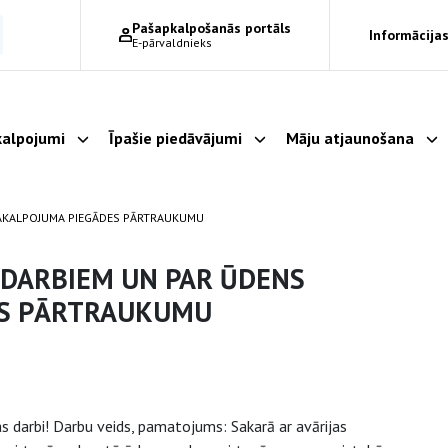
Pašapkalpošanās portāls
Informācijas
E-pārvaldnieks
alpojumi
Īpašie piedāvājumi
Māju atjaunošana
Parādīt apakšizvēlni
Parādīt apakšizvēlni
Pa
PAKALPOJUMA PIEGĀDES PĀRTRAUKUMU
 DARBIEM UN PAR ŪDENS
ES PĀRTRAUKUMU
s darbi! Darbu veids, pamatojums: Sakarā ar avārijas