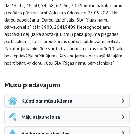
dz. 38, 42, 46, 50, 54, 58, 62, 66, 70. Plānotie pakalpojumu
piegādes pārtraukumi: Aukstais ūdens: no 23.05.2024 līdz
darbu pabeigšanai. Darbu izpildītājs: SIA "Rīgas namu
pārvaldnieks", tālr. 8900, 26419409 Neprognozējamu
apstākļu dēļ (laika apstākļi, u.tml.) pakalpojuma piegādes
pārtraukums, kā arī ārpuskārtas darbu izpilde var nenotikt.
Pakalpojuma piegāde var tikt atjaunota pirms norādītā laika
bez iepriekšēja brīdinājuma. Atvainojamies par sagādātajām
neērtībām. Ar cieņu, Jūsu SIA "Rīgas namu pārvaldnieks".
Sāna navigācija
Mūsu piedāvājumi
Kļūsti par mūsu klientu
Māju atjaunošana
Viedie ūdens skaitītāji