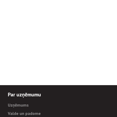
Par uzņēmumu
Uzņēmums
Valde un padome