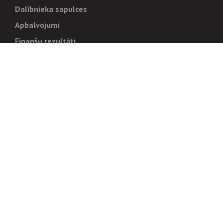
Dalībnieka sapulces
Apbalvojumi
Finanšu rezultāti
Pārvaldība
Stratēģija un mērķi
Politikas un kārtības
Trauksmes cēlējiem
Korupcijas novēršana
Tiesiskais regulējums
Sadarbības partneriem
Iepirkumi
Izsoles