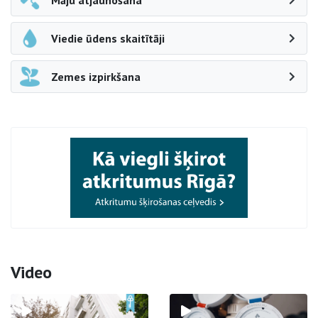
Māju atjaunošana
Viedie ūdens skaitītāji
Zemes izpirkšana
Video