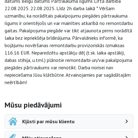
datums Beigu datums Pārtraukuma ilgums Lifta darbība
22.08.2025. 22.08.2025. Līdz 2h darba laikā * Vēršam
uzmanību, ka norādītais pakalpojumu piegādes pārtraukuma
ilgums ir orientējošs un var mainīties atkarībā no remontdarbu
gaitas. Pakalpojuma piegāde var tikt atjaunota pirms norādītā
laika bez iepriekšēja brīdinājuma. Pārvaldnieks informē, ka
bojājumu novēršanas remontdarbu provizoriskās izmaksas
116.16 EUR. Neparedzētu apstākļu dēļ (t.sk. laika apstākļi,
dabas stihija, u.tml.) plānotie remontdarbi un/vai pakalpojuma
piegādes pārtraukums var nenotikt. Darba norisei nav
nepieciešama Jūsu klātbūtne. Atvainojamies par sagādātajām
neērtībām!
Sāna navigācija
Mūsu piedāvājumi
Kļūsti par mūsu klientu