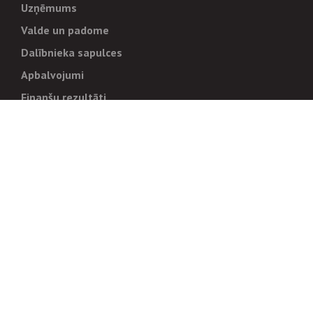
Uzņēmums
Valde un padome
Dalībnieka sapulces
Apbalvojumi
Finanšu rezultāti
Pārvaldība
Stratēģija un mērķi
Politikas un kārtības
Trauksmes cēlējiem
Korupcijas novēršana
Tiesiskais regulējums
Sadarbības partneriem
Iepirkumi