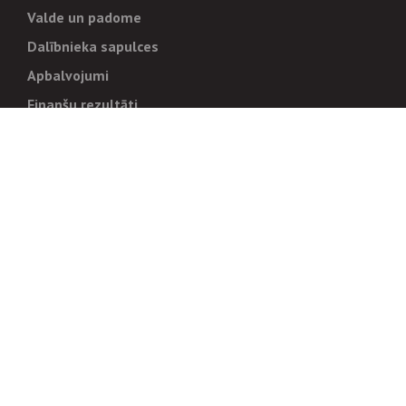
Valde un padome
Dalībnieka sapulces
Apbalvojumi
Finanšu rezultāti
Pārvaldība
Stratēģija un mērķi
Politikas un kārtības
Trauksmes cēlējiem
Korupcijas novēršana
Tiesiskais regulējums
Sadarbības partneriem
Iepirkumi