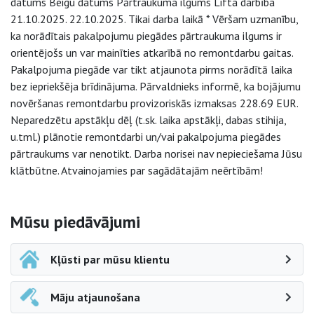
datums Beigu datums Pārtraukuma ilgums Lifta darbība
21.10.2025. 22.10.2025. Tikai darba laikā * Vēršam uzmanību,
ka norādītais pakalpojumu piegādes pārtraukuma ilgums ir
orientējošs un var mainīties atkarībā no remontdarbu gaitas.
Pakalpojuma piegāde var tikt atjaunota pirms norādītā laika
bez iepriekšēja brīdinājuma. Pārvaldnieks informē, ka bojājumu
novēršanas remontdarbu provizoriskās izmaksas 228.69 EUR.
Neparedzētu apstākļu dēļ (t.sk. laika apstākļi, dabas stihija,
u.tml.) plānotie remontdarbi un/vai pakalpojuma piegādes
pārtraukums var nenotikt. Darba norisei nav nepieciešama Jūsu
klātbūtne. Atvainojamies par sagādātajām neērtībām!
Sāna navigācija
Mūsu piedāvājumi
Kļūsti par mūsu klientu
Māju atjaunošana