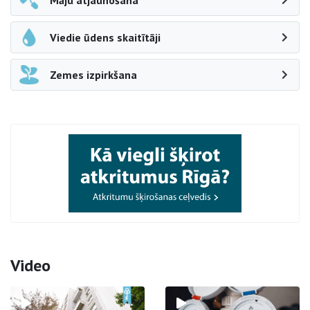
Māju atjaunošana
Viedie ūdens skaitītāji
Zemes izpirkšana
Video