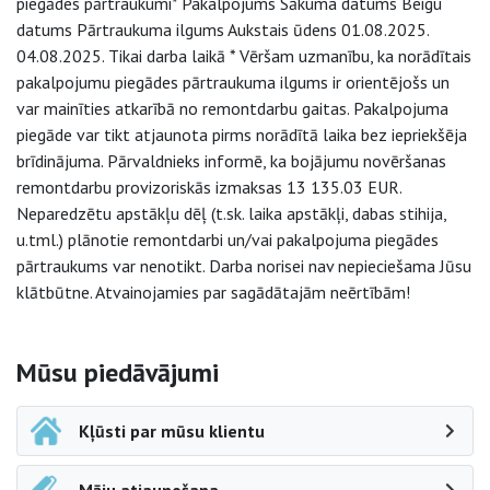
piegādes pārtraukumi* Pakalpojums Sākuma datums Beigu
datums Pārtraukuma ilgums Aukstais ūdens 01.08.2025.
04.08.2025. Tikai darba laikā * Vēršam uzmanību, ka norādītais
pakalpojumu piegādes pārtraukuma ilgums ir orientējošs un
var mainīties atkarībā no remontdarbu gaitas. Pakalpojuma
piegāde var tikt atjaunota pirms norādītā laika bez iepriekšēja
brīdinājuma. Pārvaldnieks informē, ka bojājumu novēršanas
remontdarbu provizoriskās izmaksas 13 135.03 EUR.
Neparedzētu apstākļu dēļ (t.sk. laika apstākļi, dabas stihija,
u.tml.) plānotie remontdarbi un/vai pakalpojuma piegādes
pārtraukums var nenotikt. Darba norisei nav nepieciešama Jūsu
klātbūtne. Atvainojamies par sagādātajām neērtībām!
Sāna navigācija
Mūsu piedāvājumi
Kļūsti par mūsu klientu