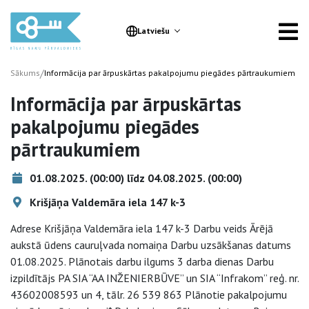
Latviešu
/
Sākums
Informācija par ārpuskārtas pakalpojumu piegādes pārtraukumiem
Informācija par ārpuskārtas
pakalpojumu piegādes
pārtraukumiem
01.08.2025. (00:00) līdz 04.08.2025. (00:00)
Krišjāņa Valdemāra iela 147 k-3
Adrese Krišjāņa Valdemāra iela 147 k-3 Darbu veids Ārējā
aukstā ūdens cauruļvada nomaiņa Darbu uzsākšanas datums
01.08.2025. Plānotais darbu ilgums 3 darba dienas Darbu
izpildītājs PA SIA “AA INŽENIERBŪVE” un SIA “Infrakom” reģ. nr.
43602008593 un 4, tālr. 26 539 863 Plānotie pakalpojumu