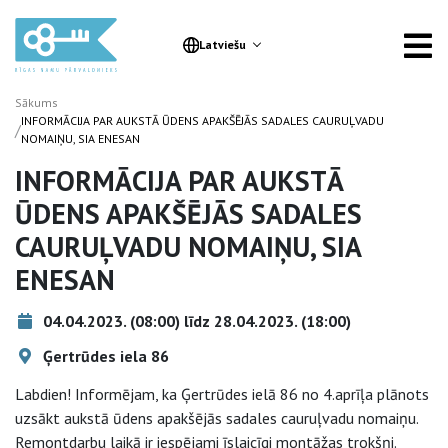
Latviešu
Sākums
INFORMĀCIJA PAR AUKSTĀ ŪDENS APAKŠĒJĀS SADALES CAURUĻVADU
/
NOMAIŅU, SIA ENESAN
INFORMĀCIJA PAR AUKSTĀ
ŪDENS APAKŠĒJĀS SADALES
CAURUĻVADU NOMAIŅU, SIA
ENESAN
04.04.2023. (08:00) līdz 28.04.2023. (18:00)
Ģertrūdes iela 86
Labdien! Informējam, ka Ģertrūdes ielā 86 no 4.aprīļa plānots
uzsākt aukstā ūdens apakšējās sadales cauruļvadu nomaiņu.
Remontdarbu laikā ir iespējami īslaicīgi montāžas trokšņi.