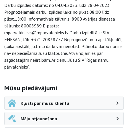
Darbu izpildes datums: no 04.04.2023. līdz 28.04.2023.
Prognozējamais darbu izpildes laiks no plkst.08:00 līdz
plkst.18:00 Informatīvais tālrunis: 8900 Avārijas dienesta
tālrunis: 80008989 E-pasts:
rnparvaldnieks@rnparvaldnieks.lv Darbu izpildītājs: SIA
ENESAN, tālr. +371 20838777 Neprognozējamu apstākļu dēļ
(laika apstākļi, u.tml.) darbi var nenotikt. Plānoto darbu norisei
nav nepieciešama Jūsu klātbūtne. Atvainojamies par
sagādātajām neērtībām. Ar cieņu, Jūsu SIA "Rīgas namu
pārvaldnieks".
Sāna navigācija
Mūsu piedāvājumi
Kļūsti par mūsu klientu
Māju atjaunošana