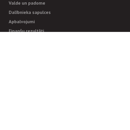
Valde un padome
Dalībnieka sapulces
Apbalvojumi
Finanšu rezultāti
Pārvaldība
Stratēģija un mērķi
Politikas un kārtības
Trauksmes cēlējiem
Korupcijas novēršana
Tiesiskais regulējums
Sadarbības partneriem
Iepirkumi
Izsoles