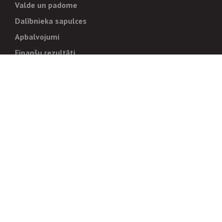
Valde un padome
Dalībnieka sapulces
Apbalvojumi
Finanšu rezultāti
Pārvaldība
Stratēģija un mērķi
Politikas un kārtības
Trauksmes cēlējiem
Korupcijas novēršana
Tiesiskais regulējums
Sadarbības partneriem
Iepirkumi
Izsoles