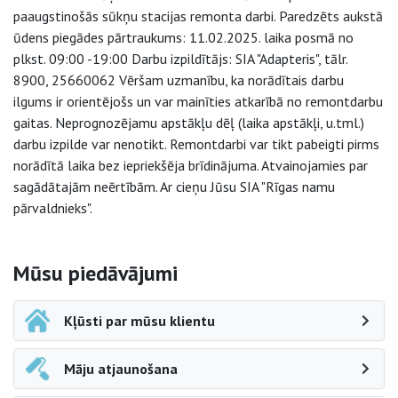
paaugstinošās sūkņu stacijas remonta darbi. Paredzēts aukstā
ūdens piegādes pārtraukums: 11.02.2025. laika posmā no
plkst. 09:00 -19:00 Darbu izpildītājs: SIA "Adapteris", tālr.
8900, 25660062 Vēršam uzmanību, ka norādītais darbu
ilgums ir orientējošs un var mainīties atkarībā no remontdarbu
gaitas. Neprognozējamu apstākļu dēļ (laika apstākļi, u.tml.)
darbu izpilde var nenotikt. Remontdarbi var tikt pabeigti pirms
norādītā laika bez iepriekšēja brīdinājuma. Atvainojamies par
sagādātajām neērtībām. Ar cieņu Jūsu SIA "Rīgas namu
pārvaldnieks".
Sāna navigācija
Mūsu piedāvājumi
Kļūsti par mūsu klientu
Māju atjaunošana