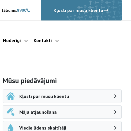
Kļūsti par mūsu klientu
 tālrunis:
8900
Noderīgi
Kontakti
rādīt apakšizvēlni
Parādīt apakšizvēlni
Parādīt apakšizvēlni
Sāna navigācija
Mūsu piedāvājumi
Kļūsti par mūsu klientu
Māju atjaunošana
Viedie ūdens skaitītāji