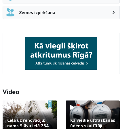
Zemes izpirkšana
Video
Ceļā uz renovāciju:
Kā viedie ultraskaņas
nams Slāvu ielā 25A
ūdens skaitītāji