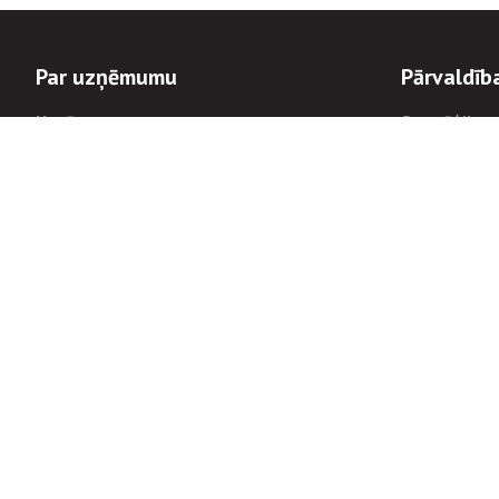
Par uzņēmumu
Pārvaldīb
Uzņēmums
Stratēģija u
Valde un padome
Politikas un
Dalībnieka sapulces
Trauksmes c
Apbalvojumi
Korupcijas 
Finanšu rezultāti
Tiesiskais 
8900
Informācijas
tālrunis:
Avārijas dienesta diennakts