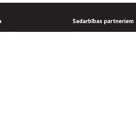
a
Sadarbības partneriem
n mērķi
Iepirkumi
 kārtības
Izsoles
ēlējiem
Zemes īpašniekiem
novēršana
Elektronisko sakaru komers
regulējums
Norēķinu informācija
Informācijas un/vai rakstu pārpublicēšanas
Piekļūstamība