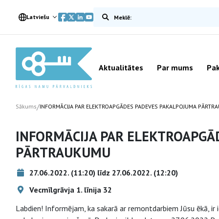
Meklēt vietnē
Latviešu
Aktualitātes
Par mums
Pak
/
Sākums
INFORMĀCIJA PAR ELEKTROAPGĀDES PADEVES PAKALPOJUMA PĀRTR
INFORMĀCIJA PAR ELEKTROAPGĀ
PĀRTRAUKUMU
27.06.2022. (11:20) līdz 27.06.2022. (12:20)
Vecmīlgrāvja 1. līnija 32
Labdien! Informējam, ka sakarā ar remontdarbiem Jūsu ēkā, ir