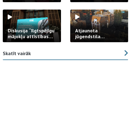
strādā praksē
Diskusija “Ilgtspējīgu
Atjaunota
mājokļu attīstības
jūgendstila
izaicinājums”
arhitektūras pērles
fasāde Tallinas ielā
Skatīt vairāk
23