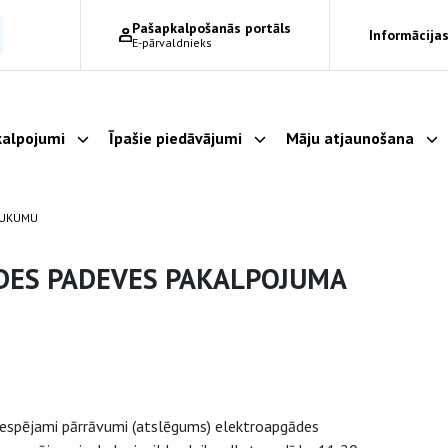
Pašapkalpošanās portāls
Informācijas
E-pārvaldnieks
alpojumi
Īpašie piedāvājumi
Māju atjaunošana
Parādīt apakšizvēlni
Parādīt apakšizvēlni
Pa
AUKUMU
DES PADEVES PAKALPOJUMA
 iespējami pārrāvumi (atslēgums) elektroapgādes