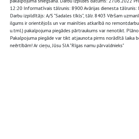
pakalpojuma sniegšanā. Darbu izpildes datums: 27.06.2022 Prog
12:20 Informatīvais tālrunis: 8900 Avārijas dienesta tālruni
Darbu izpildītājs: A/S "Sadales tīkls", tālr. 8403 Vēršam uzm
ilgums ir orientējošs un var mainīties atkarībā no remontdarb
u.tml.) pakalpojuma piegādes pārtraukums var nenotikt. Plāno
Pakalpojuma piegāde var tikt atjaunota pirms norādītā laika b
neērtībām! Ar cieņu, Jūsu SIA "Rīgas namu pārvaldnieks"