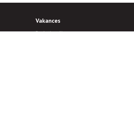
Vakances
Darba iespējas
Prakses iespējas
antiem
 gadījumā hipersaite uz
www.rnparvaldnieks.lv
ir obligāta.