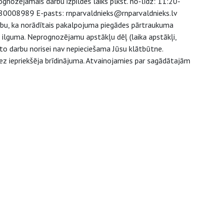
nozējamais darbu izpildes laiks plkst. no-līdz: 11:20-
s: 80008989 E-pasts: rnparvaldnieks@rnparvaldnieks.lv
anību, ka norādītais pakalpojuma piegādes pārtraukuma
u ilguma. Neprognozējamu apstākļu dēļ (laika apstākļi,
to darbu norisei nav nepieciešama Jūsu klātbūtne.
ez iepriekšēja brīdinājuma. Atvainojamies par sagādātajām