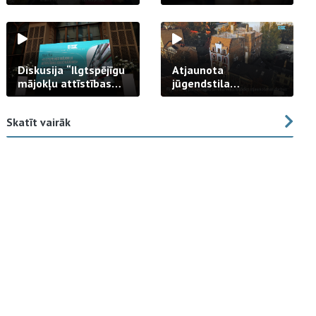
strādā praksē
Diskusija “Ilgtspējīgu
Atjaunota
mājokļu attīstības
jūgendstila
izaicinājums”
arhitektūras pērles
fasāde Tallinas ielā
Skatīt vairāk
23