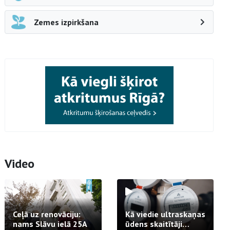
Zemes izpirkšana
Video
Ceļā uz renovāciju:
Kā viedie ultraskaņas
nams Slāvu ielā 25A
ūdens skaitītāji