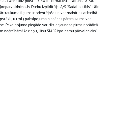
st. 10:40 līdz plkst. 15:40 Informatīvais tālrunis: 8900
parvaldnieks.lv Darbu izpildītājs: A/S "Sadales tīkls", tālr.
traukuma ilgums ir orientējošs un var mainīties atkarībā
stākļi, u.tml.) pakalpojuma piegādes pārtraukums var
ne. Pakalpojuma piegāde var tikt atjaunota pirms norādītā
ām neērtībām! Ar cieņu, Jūsu SIA "Rīgas namu pārvaldnieks"