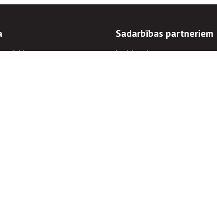
a
Sadarbības partneriem
n mērķi
Iepirkumi
 kārtības
Izsoles
ēlējiem
Zemes īpašniekiem
novēršana
Elektronisko sakaru komers
regulējums
Norēķinu informācija
Informācijas un/vai rakstu pārpublicēšanas
Piekļūstamība