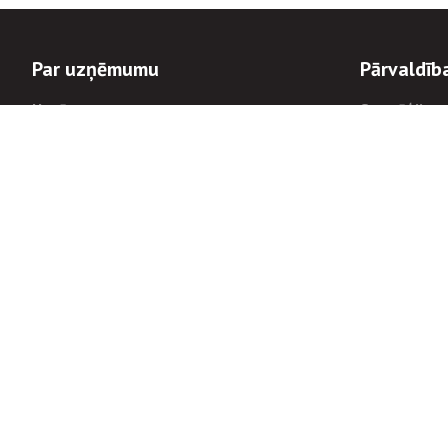
Par uzņēmumu
Pārvaldīb
Uzņēmums
Stratēģija u
Valde un padome
Politikas un
Dalībnieka sapulces
Trauksmes c
Apbalvojumi
Korupcijas 
Finanšu rezultāti
Tiesiskais 
8900
Informācijas
tālrunis:
Avārijas dienesta diennakts