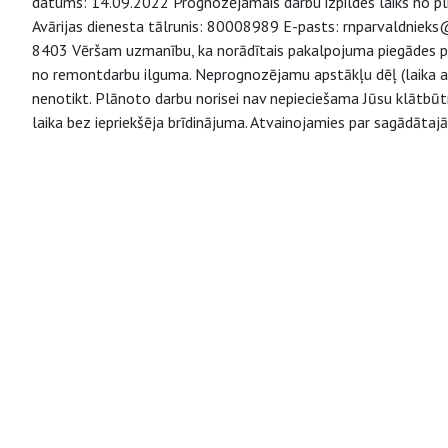
datums: 14.09.2022 Prognozējamais darbu izpildes laiks no plk
Avārijas dienesta tālrunis: 80008989 E-pasts: rnparvaldnieks@rn
8403 Vēršam uzmanību, ka norādītais pakalpojuma piegādes pār
no remontdarbu ilguma. Neprognozējamu apstākļu dēļ (laika ap
nenotikt. Plānoto darbu norisei nav nepieciešama Jūsu klātbūt
laika bez iepriekšēja brīdinājuma. Atvainojamies par sagādātaj