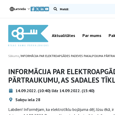
Meklēt vietnē
Latviešu
Aktualitātes
Par mums
Pak
/
Sākums
INFORMĀCIJA PAR ELEKTROAPGĀDES PADEVES PAKALPOJUMA PĀRTRA
INFORMĀCIJA PAR ELEKTROAPGĀ
PĀRTRAUKUMU, AS SADALES TĪK
14.09.2022. (10:40) līdz 14.09.2022. (15:40)
Sakņu iela 28
Labdien! Informējam, ka elektrotīklu bojājuma dēļ Jūsu ēkā, i