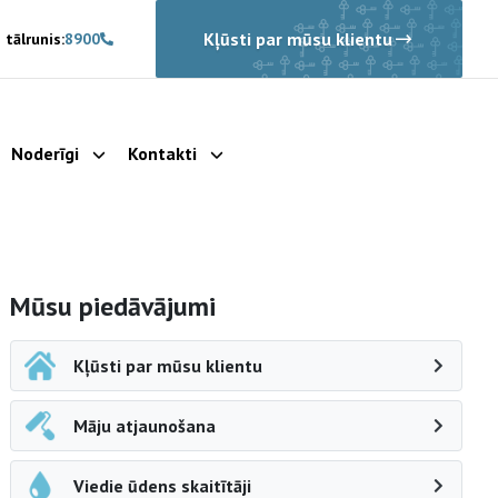
Kļūsti par mūsu klientu
 tālrunis:
8900
Noderīgi
Kontakti
rādīt apakšizvēlni
Parādīt apakšizvēlni
Parādīt apakšizvēlni
Sāna navigācija
Mūsu piedāvājumi
Kļūsti par mūsu klientu
Māju atjaunošana
Viedie ūdens skaitītāji