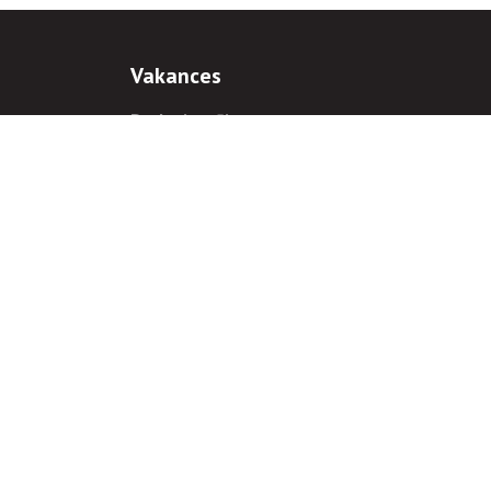
Vakances
Darba iespējas
Prakses iespējas
antiem
 gadījumā hipersaite uz
www.rnparvaldnieks.lv
ir obligāta.