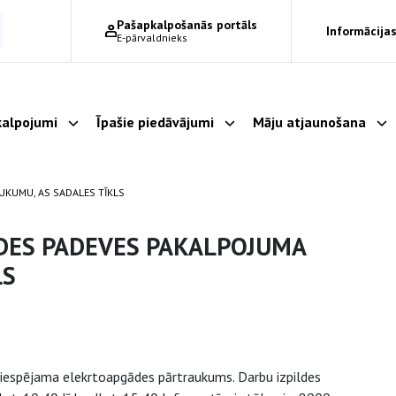
Pašapkalpošanās portāls
Informācijas
E-pārvaldnieks
alpojumi
Īpašie piedāvājumi
Māju atjaunošana
Parādīt apakšizvēlni
Parādīt apakšizvēlni
Pa
UKUMU, AS SADALES TĪKLS
DES PADEVES PAKALPOJUMA
LS
r iespējama elekrtoapgādes pārtraukums. Darbu izpildes