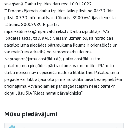
sniegšanā. Darbu izpildes datums: 10.01.2022
**Prognozējamais darbu izpildes laiks plkst. no 08:20 līdz
plkst. 09:20 Informatīvais tālrunis: 8900 Avārijas dienesta
tālrunis: 80008989 E-pasts:
rnparvaldnieks@rnparvaldnieks.lv Darbu izpildītājs: A/S
"Sadales tīkls", tālr. 8403 Vēršam uzmanību, ka norādītais
pakalpojuma piegādes pārtraukuma ilgums ir orientējošs un
var mainīties atkarībā no remontdarbu ilguma.
Neprognozējamu apstākļu dēļ (laika apstākļi, u.tml.)
pakalpojuma piegādes pārtraukums var nenotikt. Plānoto
darbu norisei nav nepieciešama Jūsu klātbūtne. Pakalpojuma
piegāde var tikt atjaunota pirms norādītā laika bez iepriekšēja
brīdinājuma. Atvainojamies par sagādātajām neērtībām! Ar
cieņu, Jūsu SIA "Rīgas namu pārvaldnieks"
Sāna navigācija
Mūsu piedāvājumi