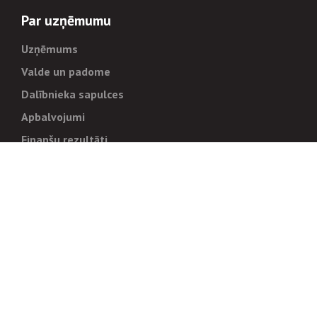
Par uzņēmumu
Uzņēmums
Valde un padome
Dalībnieka sapulces
Apbalvojumi
Finanšu rezultāti
Pārvaldība
Stratēģija un mērķi
Politikas un kārtības
Trauksmes cēlējiem
Korupcijas novēršana
Tiesiskais regulējums