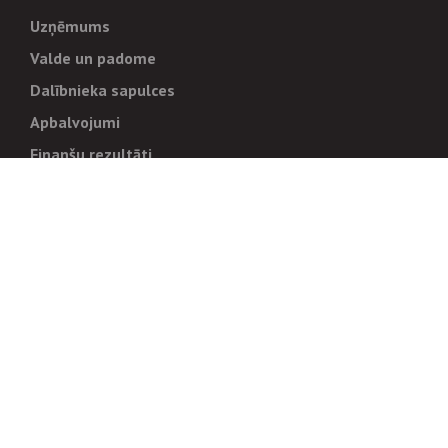
Uzņēmums
Valde un padome
Dalībnieka sapulces
Apbalvojumi
Finanšu rezultāti
Pārvaldība
Stratēģija un mērķi
Politikas un kārtības
Trauksmes cēlējiem
Korupcijas novēršana
Tiesiskais regulējums
Sadarbības partneriem