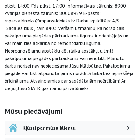
plkst. 14:00 līdz plkst. 17:00 Informatīvais tālrunis: 8900
Avārijas dienesta tālrunis: 80008989 E-pasts:
rnparvaldnieks@rnparvaldnieks.lv Darbu izpildītājs: A/S
"Sadales tīkls", tālr. 8403 Vēršam uzmanību, ka norādītais
pakalpojuma piegādes pārtraukuma ilgums ir orientējošs un
var mainīties atkarībā no remontdarbu ilguma.
Neprognozējamu apstākļu dēļ (laika apstākļi, u.tml.)
pakalpojuma piegādes pārtraukums var nenotikt. Plānoto
darbu norisei nav nepieciešama Jūsu klātbūtne. Pakalpojuma
piegāde var tikt atjaunota pirms norādītā laika bez iepriekšēja
brīdinājuma. Atvainojamies par sagādātajām neērtībām! Ar
cieņu, Jūsu SIA "Rīgas namu pārvaldnieks"
Sāna navigācija
Mūsu piedāvājumi
Kļūsti par mūsu klientu