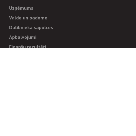
Uzņēmums
Valde un padome
Dalībnieka sapulces
Apbalvojumi
Finanšu rezultāti
Pārvaldība
Stratēģija un mērķi
Politikas un kārtības
Trauksmes cēlējiem
Korupcijas novēršana
Tiesiskais regulējums
Sadarbības partneriem