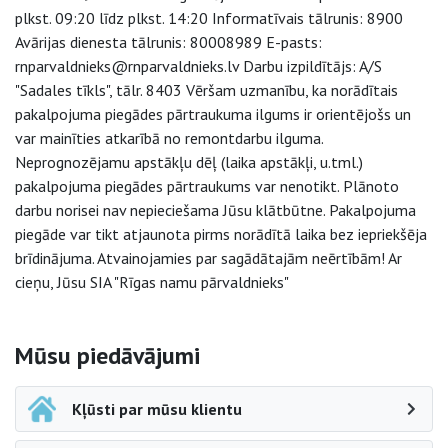
plkst. 09:20 līdz plkst. 14:20 Informatīvais tālrunis: 8900
Avārijas dienesta tālrunis: 80008989 E-pasts:
rnparvaldnieks@rnparvaldnieks.lv Darbu izpildītājs: A/S
"Sadales tīkls", tālr. 8403 Vēršam uzmanību, ka norādītais
pakalpojuma piegādes pārtraukuma ilgums ir orientējošs un
var mainīties atkarībā no remontdarbu ilguma.
Neprognozējamu apstākļu dēļ (laika apstākļi, u.tml.)
pakalpojuma piegādes pārtraukums var nenotikt. Plānoto
darbu norisei nav nepieciešama Jūsu klātbūtne. Pakalpojuma
piegāde var tikt atjaunota pirms norādītā laika bez iepriekšēja
brīdinājuma. Atvainojamies par sagādātajām neērtībām! Ar
cieņu, Jūsu SIA "Rīgas namu pārvaldnieks"
Sāna navigācija
Mūsu piedāvājumi
Kļūsti par mūsu klientu