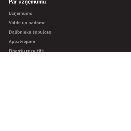
Par uzņēmumu
Uzņēmums
Valde un padome
Dalībnieka sapulces
Apbalvojumi
Finanšu rezultāti
Pārvaldība
Stratēģija un mērķi
Politikas un kārtības
Trauksmes cēlējiem
Korupcijas novēršana
Tiesiskais regulējums
Sadarbības partneriem