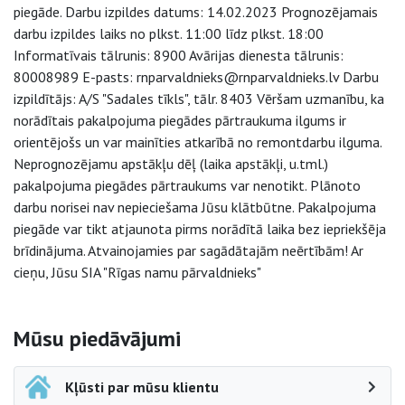
piegāde. Darbu izpildes datums: 14.02.2023 Prognozējamais
darbu izpildes laiks no plkst. 11:00 līdz plkst. 18:00
Informatīvais tālrunis: 8900 Avārijas dienesta tālrunis:
80008989 E-pasts: rnparvaldnieks@rnparvaldnieks.lv Darbu
izpildītājs: A/S "Sadales tīkls", tālr. 8403 Vēršam uzmanību, ka
norādītais pakalpojuma piegādes pārtraukuma ilgums ir
orientējošs un var mainīties atkarībā no remontdarbu ilguma.
Neprognozējamu apstākļu dēļ (laika apstākļi, u.tml.)
pakalpojuma piegādes pārtraukums var nenotikt. Plānoto
darbu norisei nav nepieciešama Jūsu klātbūtne. Pakalpojuma
piegāde var tikt atjaunota pirms norādītā laika bez iepriekšēja
brīdinājuma. Atvainojamies par sagādātajām neērtībām! Ar
cieņu, Jūsu SIA "Rīgas namu pārvaldnieks"
Sāna navigācija
Mūsu piedāvājumi
Kļūsti par mūsu klientu