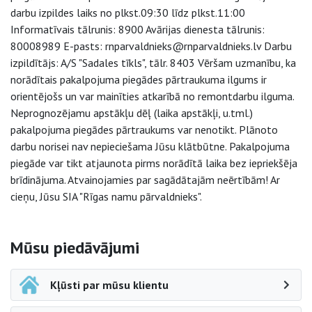
darbu izpildes laiks no plkst.09:30 līdz plkst.11:00
Informatīvais tālrunis: 8900 Avārijas dienesta tālrunis:
80008989 E-pasts: rnparvaldnieks@rnparvaldnieks.lv Darbu
izpildītājs: A/S "Sadales tīkls", tālr. 8403 Vēršam uzmanību, ka
norādītais pakalpojuma piegādes pārtraukuma ilgums ir
orientējošs un var mainīties atkarībā no remontdarbu ilguma.
Neprognozējamu apstākļu dēļ (laika apstākļi, u.tml.)
pakalpojuma piegādes pārtraukums var nenotikt. Plānoto
darbu norisei nav nepieciešama Jūsu klātbūtne. Pakalpojuma
piegāde var tikt atjaunota pirms norādītā laika bez iepriekšēja
brīdinājuma. Atvainojamies par sagādātajām neērtībām! Ar
cieņu, Jūsu SIA "Rīgas namu pārvaldnieks".
Sāna navigācija
Mūsu piedāvājumi
Kļūsti par mūsu klientu