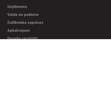
Uzņēmums
Valde un padome
Dalībnieka sapulces
Apbalvojumi
Finanšu rezultāti
Pārvaldība
Stratēģija un mērķi
Politikas un kārtības
Trauksmes cēlējiem
Korupcijas novēršana
Tiesiskais regulējums
Sadarbības partneriem