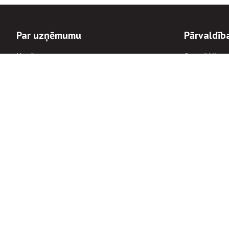
Par uzņēmumu
Pārvaldīb
Uzņēmums
Stratēģija u
Valde un padome
Politikas un
Dalībnieka sapulces
Trauksmes c
Apbalvojumi
Korupcijas 
Finanšu rezultāti
Tiesiskais 
8900
Informācijas
tālrunis:
Avārijas dienesta diennakts