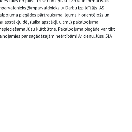
des laiks no plkst.14:00 līdz plkst.18:00 Informatīvais
nparvaldnieks@rnparvaldnieks.lv Darbu izpildītājs: AS
kalpojuma piegādes pārtraukuma ilgums ir orientējošs un
apstākļu dēļ (laika apstākļi, u.tml.) pakalpojuma
 nepieciešama Jūsu klātbūtne. Pakalpojuma piegāde var tikt
vainojamies par sagādātajām neērtībām! Ar cieņu, Jūsu SIA