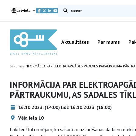
Meklēt vietnē
Latviešu
Aktualitātes
Par mums
Pak
/
Sākums
INFORMĀCIJA PAR ELEKTROAPGĀDES PADEVES PAKALPOJUMA PĀRTRA
INFORMĀCIJA PAR ELEKTROAPGĀ
PĀRTRAUKUMU, AS SADALES TĪK
16.10.2023. (14:00) līdz 16.10.2023. (18:00)
Vēja iela 10
Labdien! Informējam, ka sakarā ar uzturēšanas darbiem elektr