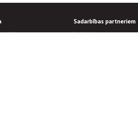
a
Sadarbības partneriem
n mērķi
Iepirkumi
 kārtības
Izsoles
ēlējiem
Zemes īpašniekiem
novēršana
Elektronisko sakaru komers
regulējums
Norēķinu informācija
Informācijas un/vai rakstu pārpublicēšanas
Piekļūstamība