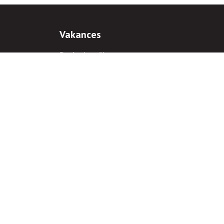
Vakances
Darba iespējas
Prakses iespējas
antiem
 gadījumā hipersaite uz
www.rnparvaldnieks.lv
ir obligāta.