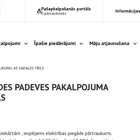
Pašapkalpošanās portāls
Informācijas
E-pārvaldnieks
alpojumi
Īpašie piedāvājumi
Māju atjaunošana
Parādīt apakšizvēlni
Parādīt apakšizvēlni
Pa
UKUMU, AS SADALES TĪKLS
DES PADEVES PAKALPOJUMA
LS
oiekārtām , iespējams elektrības piegāde pārtraukums.