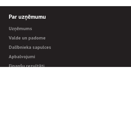
Par uzņēmumu
Uzņēmums
Valde un padome
Dalībnieka sapulces
Apbalvojumi
Finanšu rezultāti
Pārvaldība
Stratēģija un mērķi
Politikas un kārtības
Trauksmes cēlējiem
Korupcijas novēršana
Tiesiskais regulējums