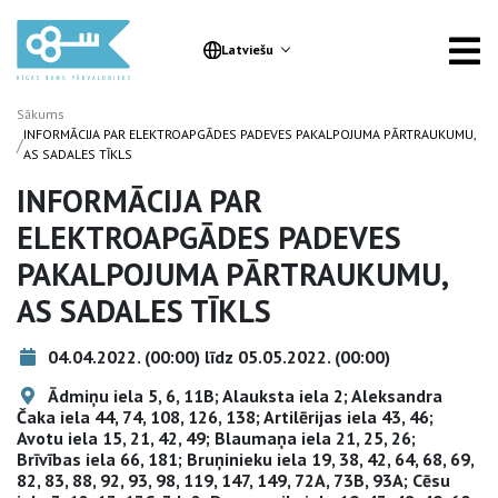
Latviešu
Sākums
INFORMĀCIJA PAR ELEKTROAPGĀDES PADEVES PAKALPOJUMA PĀRTRAUKUMU,
/
AS SADALES TĪKLS
INFORMĀCIJA PAR
ELEKTROAPGĀDES PADEVES
PAKALPOJUMA PĀRTRAUKUMU,
AS SADALES TĪKLS
04.04.2022. (00:00) līdz 05.05.2022. (00:00)
Ādmiņu iela 5, 6, 11B; Alauksta iela 2; Aleksandra
Čaka iela 44, 74, 108, 126, 138; Artilērijas iela 43, 46;
Avotu iela 15, 21, 42, 49; Blaumaņa iela 21, 25, 26;
Brīvības iela 66, 181; Bruņinieku iela 19, 38, 42, 64, 68, 69,
82, 83, 88, 92, 93, 98, 119, 147, 149, 72A, 73B, 93A; Cēsu