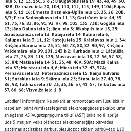
iela 3, 12, 13, 13C, 3 k-2; Daugavpils iela 19, 43, 48, 49, 60,
48B; Dzirnavu iela 70, 104, 110, 112, 115, 149, 110A; Elijas
iela 5, 11, 16; Ernesta Birznieka-Upīša iela 15, 23, 26, 20B,
5/7; Firsa Sadovņikova iela 11, 13; Ģertrūdes iela 44, 59,
61, 73, 76, 83, 86, 91, 93, 97, 98, 105, 135, 73B; Gogoļa iela
13; Jāņa Daliņa iela 2; Jāņa iela 3; Jēkabpils iela 15, 25;
Jēzusbaznīcas iela 13; Kalēju iela 14; Kalna iela 6;
Kalupes iela 3, 11, 12; Katoļu iela 25; Krāslavas iela 1, 34;
Krišjāņa Barona iela 25, 51, 60, 78, 80, 82, 90, 97; Krišjāņa
Valdemāra iela 99, 101, 143 k-2; Kurbada iela 1; Lāčplēša
iela 72, 73, 83, 113, 129; Maskavas iela 18, 22, 56, 57, 58,
65, 84; Matīsa iela 14, 31, 33, 48, 46A, 50A; Mazā Kalna
iela 33; Meistaru iela 4, 6; Miera iela 32, 43, 32A;
Pērnavas iela 82; Pēterbaznīcas iela 15; Raiņa bulvāris
31; Satekles iela 9; Skārņu iela 25; Stabu iela 27, 49, 78,
86, 98; Tallinas iela 20, 23, 35, 36, 37, 41, 57; Tērbatas iela
37, 66, 68; Visvalža iela 1, 8
Labdien! Informējam, ka sakarā ar remontdarbiem Jūsu ēkā, ir
iespējami pārrāvumi (atslēgums) elektroapgādes pakalpojuma
sniegšanā. AS "Augstsprieguma tīkls" (AST) laikā no 8. aprīļa
līdz 5. maijam veiks plānotos elektroenerģijas pārvades
sistēmas attīstības darbus, pieslēdzot tīklam pārbūvēto 110