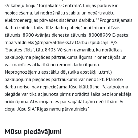
kV kabeļu līniju "Torņakalns-Centrālā". Līnijas pārbūve ir
nepieciešama, lai nodrošinātu stabilu un nepārtrauktu
elektroenerģijas pārvades sistēmas darbību. **Prognozējamais
darbu izpildes laiks: līdz darbu pabeigšanai Informatīvais
tālrunis: 8900 Avārijas dienesta tālrunis: 80008989 E-pasts:
rnparvaldnieks@rnparvaldnieks.lv Darbu izpildītājs: A/S
"Sadales tīkls", tālr. 8403 Vēršam uzmanību, ka norādītais
pakalpojuma piegādes pārtraukuma ilgums ir orientējošs un
var mainīties atkarībā no remontdarbu ilguma.
Neprognozējamu apstākļu dēļ (laika apstākļi, u.tml.)
pakalpojuma piegādes pārtraukums var nenotikt. Plānoto
darbu norisei nav nepieciešama Jūsu klātbūtne. Pakalpojuma
piegāde var tikt atjaunota pirms norādītā laika bez iepriekšēja
brīdinājuma. Atvainojamies par sagādātajām neērtībām! Ar
cieņu, Jūsu SIA "Rīgas namu pārvaldnieks"
Sāna navigācija
Mūsu piedāvājumi