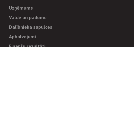
Uzņēmums
Valde un padome
Dalībnieka sapulces
Apbalvojumi
Finanšu rezultāti
Pārvaldība
Stratēģija un mērķi
Politikas un kārtības
Trauksmes cēlējiem
Korupcijas novēršana
Tiesiskais regulējums
Sadarbības partneriem