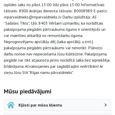
izpildes laiks no plkst.13:00 līdz plkst.15:00 Informatīvais
tālrunis: 8900 Avārijas dienesta tālrunis: 80008989 E-pasts:
rnparvaldnieks@rnparvaldnieks.lv Darbu izpildītājs: AS
“Sadales Tīkls", tālr. 8403 Vēršam uzmanību, ka norādītais
pakalpojuma piegādes pārtraukuma ilgums ir orientējošs un
var mainīties atkarībā no remontdarbu ilguma.
Neprognozējamu apstākļu dēļ (laika apstākļi, u.tml.)
pakalpojuma piegādes pārtraukums var nenotikt. Plānoto
darbu norisei nav nepieciešama Jūsu klātbūtne. Pakalpojuma
piegāde var tikt atjaunota pirms norādītā laika bez iepriekšēja
brīdinājuma. Atvainojamies par sagādātajām neērtībām! Ar
cieņu Jūsu SIA "Rīgas namu pārvaldnieks".
Sāna navigācija
Mūsu piedāvājumi
Kļūsti par mūsu klientu