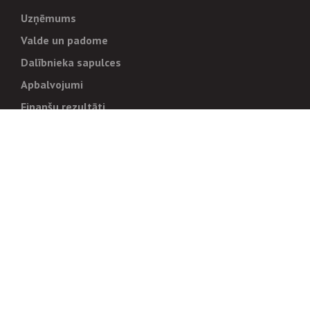
Uzņēmums
Valde un padome
Dalībnieka sapulces
Apbalvojumi
Finanšu rezultāti
Pārvaldība
Stratēģija un mērķi
Politikas un kārtības
Trauksmes cēlējiem
Korupcijas novēršana
Tiesiskais regulējums
Sadarbības partneriem