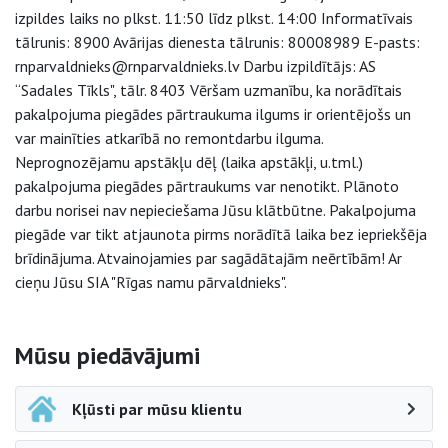
izpildes laiks no plkst. 11:50 līdz plkst. 14:00 Informatīvais
tālrunis: 8900 Avārijas dienesta tālrunis: 80008989 E-pasts:
rnparvaldnieks@rnparvaldnieks.lv Darbu izpildītājs: AS
“Sadales Tīkls", tālr. 8403 Vēršam uzmanību, ka norādītais
pakalpojuma piegādes pārtraukuma ilgums ir orientējošs un
var mainīties atkarībā no remontdarbu ilguma.
Neprognozējamu apstākļu dēļ (laika apstākļi, u.tml.)
pakalpojuma piegādes pārtraukums var nenotikt. Plānoto
darbu norisei nav nepieciešama Jūsu klātbūtne. Pakalpojuma
piegāde var tikt atjaunota pirms norādītā laika bez iepriekšēja
brīdinājuma. Atvainojamies par sagādātajām neērtībām! Ar
cieņu Jūsu SIA "Rīgas namu pārvaldnieks".
Sāna navigācija
Mūsu piedāvājumi
Kļūsti par mūsu klientu