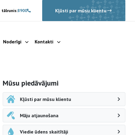
Kļūsti par mūsu klientu
 tālrunis:
8900
Noderīgi
Kontakti
rādīt apakšizvēlni
Parādīt apakšizvēlni
Parādīt apakšizvēlni
Sāna navigācija
Mūsu piedāvājumi
Kļūsti par mūsu klientu
Māju atjaunošana
Viedie ūdens skaitītāji