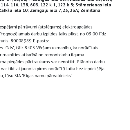
98, 114, 116, 138, 60B, 122 k-1, 122 k-5; Stāmerienas iela
6; Zalkšu iela 10; Zemgaļu iela 7, 23, 23A; Zemitāna
 iespējami pārrāvumi (atslēgums) elektroapgādes
ognozējamais darbu izpildes laiks plkst. no 03:00 līdz
ālrunis: 80008989 E-pasts:
es tīkls", tālr. 8403 Vēršam uzmanību, ka norādītais
r mainīties atkarībā no remontdarbu ilguma.
juma piegādes pārtraukums var nenotikt. Plānoto darbu
ar tikt atjaunota pirms norādītā laika bez iepriekšēja
u, Jūsu SIA "Rīgas namu pārvaldnieks"