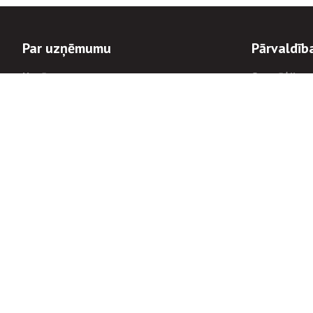
Par uzņēmumu
Pārvaldīb
Uzņēmums
Stratēģija u
Valde un padome
Politikas un
Dalībnieka sapulces
Trauksmes c
Apbalvojumi
Korupcijas 
Finanšu rezultāti
Tiesiskais 
8900
Informācijas
tālrunis:
Avārijas dienesta diennakts