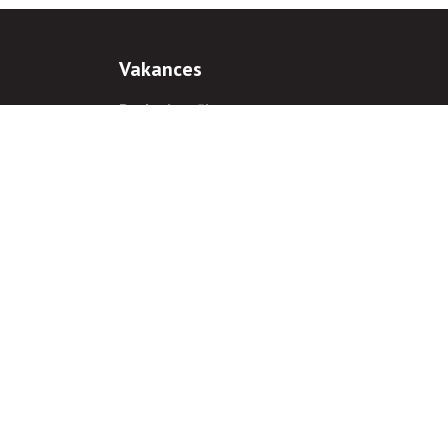
Vakances
Darba iespējas
Prakses iespējas
antiem
 gadījumā hipersaite uz
www.rnparvaldnieks.lv
ir obligāta.