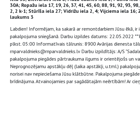
30A; Ropažu iela 17, 19, 26, 37, 41, 45, 60, 88, 91, 92, 93, 
2, 2 k-1; Stūrīša iela 27; Vidrižu iela 2, 4; Vijciema iela 1
laukums 3
Labdien! Informējam, ka sakarā ar remontdarbiem Jūsu ēkā, ir
pakalpojuma sniegšanā. Darbu izpildes datums: 22.05.2022 **Pr
plkst. 05:00 Informatīvais tālrunis: 8900 Avārijas dienesta t
rnparvaldnieks@rnparvaldnieks.lv Darbu izpildītājs: A/S "Sadal
pakalpojuma piegādes pārtraukuma ilgums ir orientējošs un va
Neprognozējamu apstākļu dēļ (laika apstākļi, u.tml.) pakalpo
norisei nav nepieciešama Jūsu klātbūtne. Pakalpojuma piegāde v
brīdinājuma. Atvainojamies par sagādātajām neērtībām! Ar cieņ