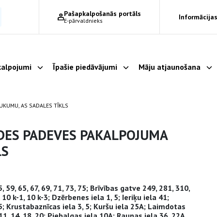
Pašapkalpošanās portāls
Informācijas
E-pārvaldnieks
alpojumi
Īpašie piedāvājumi
Māju atjaunošana
Parādīt apakšizvēlni
Parādīt apakšizvēlni
Pa
UKUMU, AS SADALES TĪKLS
DES PADEVES PAKALPOJUMA
LS
, 59, 65, 67, 69, 71, 73, 75; Brīvības gatve 249, 281, 310,
10 k-1, 10 k-3; Dzērbenes iela 1, 5; Ieriķu iela 41;
 5; Krustabaznīcas iela 3, 5; Kuršu iela 25A; Laimdotas
11, 14, 18, 20; Piebalgas iela 10A; Raunas iela 36, 22A,