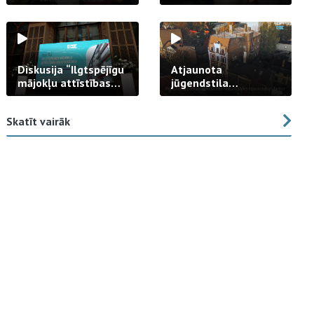
strādā praksē
Diskusija “Ilgtspējīgu
Atjaunota
mājokļu attīstības
jūgendstila
izaicinājums”
arhitektūras pērles
fasāde Tallinas ielā
Skatīt vairāk
23