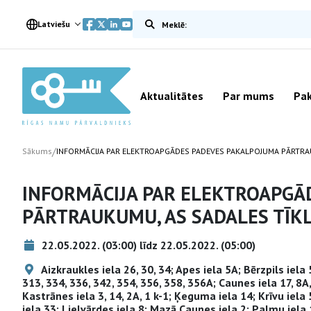
Meklēt vietnē
Latviešu
Aktualitātes
Par mums
Pak
/
Sākums
INFORMĀCIJA PAR ELEKTROAPGĀDES PADEVES PAKALPOJUMA PĀRTRA
INFORMĀCIJA PAR ELEKTROAPGĀ
PĀRTRAUKUMU, AS SADALES TĪK
22.05.2022. (03:00) līdz 22.05.2022. (05:00)
Aizkraukles iela 26, 30, 34; Apes iela 5A; Bērzpils iela 5
313, 334, 336, 342, 354, 356, 358, 356A; Caunes iela 17, 8A, 
Kastrānes iela 3, 14, 2A, 1 k-1; Ķeguma iela 14; Krīvu iela
iela 33; Lielvārdes iela 8; Mazā Caunes iela 2; Palmu iela 