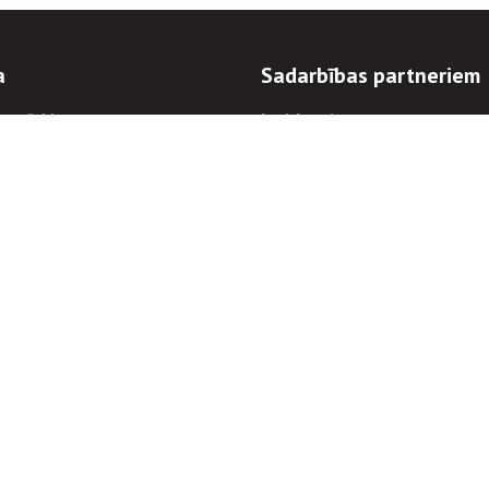
a
Sadarbības partneriem
n mērķi
Iepirkumi
 kārtības
Izsoles
ēlējiem
Zemes īpašniekiem
novēršana
Elektronisko sakaru komers
regulējums
Norēķinu informācija
Informācijas un/vai rakstu pārpublicēšanas
Piekļūstamība