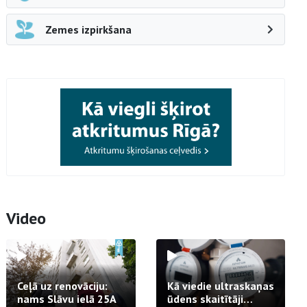
Zemes izpirkšana
Video
Ceļā uz renovāciju:
Kā viedie ultraskaņas
nams Slāvu ielā 25A
ūdens skaitītāji