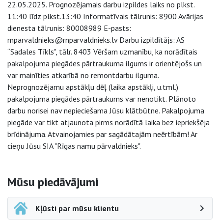
22.05.2025. Prognozējamais darbu izpildes laiks no plkst.
11:40 līdz plkst.13:40 Informatīvais tālrunis: 8900 Avārijas
dienesta tālrunis: 80008989 E-pasts:
rnparvaldnieks@rnparvaldnieks.lv Darbu izpildītājs: AS
“Sadales Tīkls", tālr. 8403 Vēršam uzmanību, ka norādītais
pakalpojuma piegādes pārtraukuma ilgums ir orientējošs un
var mainīties atkarībā no remontdarbu ilguma.
Neprognozējamu apstākļu dēļ (laika apstākļi, u.tml.)
pakalpojuma piegādes pārtraukums var nenotikt. Plānoto
darbu norisei nav nepieciešama Jūsu klātbūtne. Pakalpojuma
piegāde var tikt atjaunota pirms norādītā laika bez iepriekšēja
brīdinājuma. Atvainojamies par sagādātajām neērtībām! Ar
cieņu Jūsu SIA "Rīgas namu pārvaldnieks".
Sāna navigācija
Mūsu piedāvājumi
Kļūsti par mūsu klientu