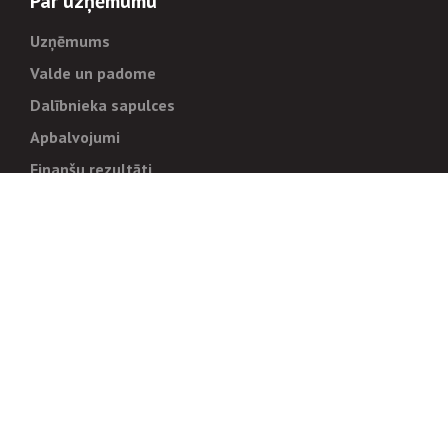
Par uzņēmumu
Uzņēmums
Valde un padome
Dalībnieka sapulces
Apbalvojumi
Finanšu rezultāti
Pārvaldība
Stratēģija un mērķi
Politikas un kārtības
Trauksmes cēlējiem
Korupcijas novēršana
Tiesiskais regulējums
Sadarbības partneriem