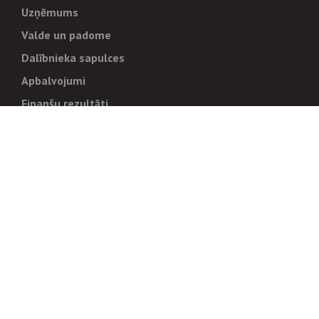
Uzņēmums
Valde un padome
Dalībnieka sapulces
Apbalvojumi
Finanšu rezultāti
Pārvaldība
Stratēģija un mērķi
Politikas un kārtības
Trauksmes cēlējiem
Korupcijas novēršana
Tiesiskais regulējums
Sadarbības partneriem