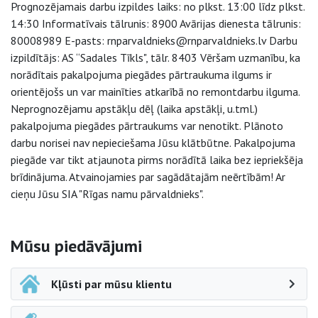
Prognozējamais darbu izpildes laiks: no plkst. 13:00 līdz plkst.
14:30 Informatīvais tālrunis: 8900 Avārijas dienesta tālrunis:
80008989 E-pasts: rnparvaldnieks@rnparvaldnieks.lv Darbu
izpildītājs: AS “Sadales Tīkls", tālr. 8403 Vēršam uzmanību, ka
norādītais pakalpojuma piegādes pārtraukuma ilgums ir
orientējošs un var mainīties atkarībā no remontdarbu ilguma.
Neprognozējamu apstākļu dēļ (laika apstākļi, u.tml.)
pakalpojuma piegādes pārtraukums var nenotikt. Plānoto
darbu norisei nav nepieciešama Jūsu klātbūtne. Pakalpojuma
piegāde var tikt atjaunota pirms norādītā laika bez iepriekšēja
brīdinājuma. Atvainojamies par sagādātajām neērtībām! Ar
cieņu Jūsu SIA "Rīgas namu pārvaldnieks".
Sāna navigācija
Mūsu piedāvājumi
Kļūsti par mūsu klientu