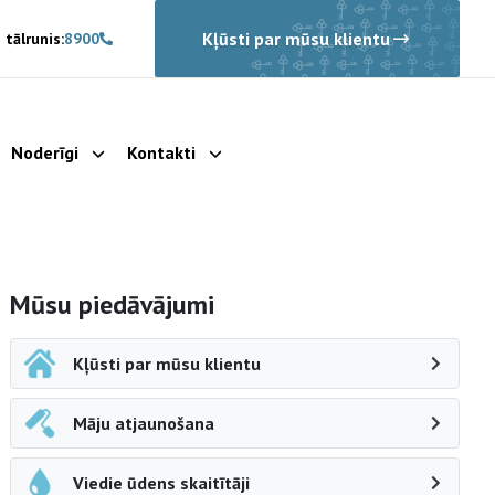
Kļūsti par mūsu klientu
 tālrunis:
8900
Noderīgi
Kontakti
rādīt apakšizvēlni
Parādīt apakšizvēlni
Parādīt apakšizvēlni
Sāna navigācija
Mūsu piedāvājumi
Kļūsti par mūsu klientu
Māju atjaunošana
Viedie ūdens skaitītāji