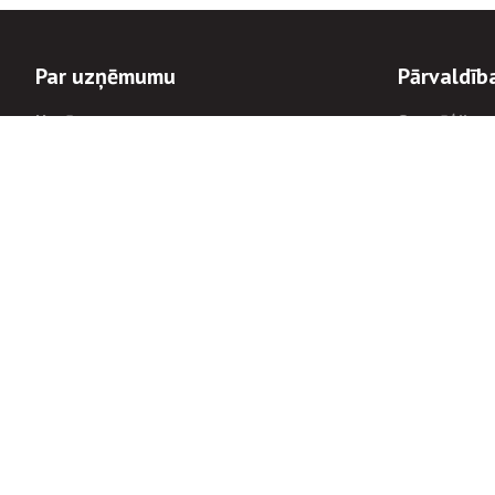
Par uzņēmumu
Pārvaldīb
Uzņēmums
Stratēģija u
Valde un padome
Politikas un
Dalībnieka sapulces
Trauksmes c
Apbalvojumi
Korupcijas 
Finanšu rezultāti
Tiesiskais 
8900
Informācijas
tālrunis:
Avārijas dienesta diennakts