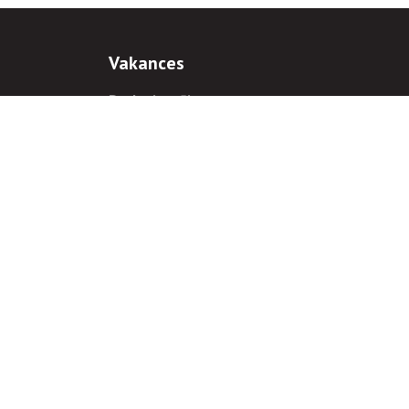
Vakances
Darba iespējas
Prakses iespējas
antiem
 gadījumā hipersaite uz
www.rnparvaldnieks.lv
ir obligāta.