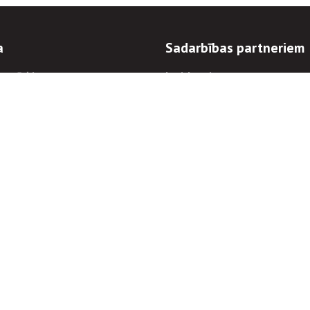
a
Sadarbības partneriem
n mērķi
Iepirkumi
 kārtības
Izsoles
ēlējiem
Zemes īpašniekiem
novēršana
Elektronisko sakaru komers
regulējums
Norēķinu informācija
Informācijas un/vai rakstu pārpublicēšanas
Piekļūstamība