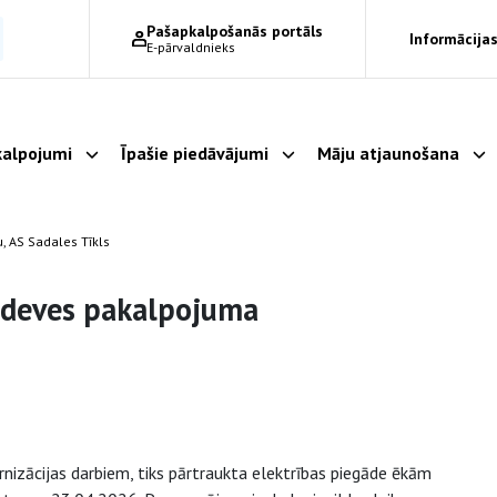
Pašapkalpošanās portāls
Informācijas
E-pārvaldnieks
alpojumi
Īpašie piedāvājumi
Māju atjaunošana
Parādīt apakšizvēlni
Parādīt apakšizvēlni
Pa
 AS Sadales Tīkls
adeves pakalpojuma
nizācijas darbiem, tiks pārtraukta elektrības piegāde ēkām