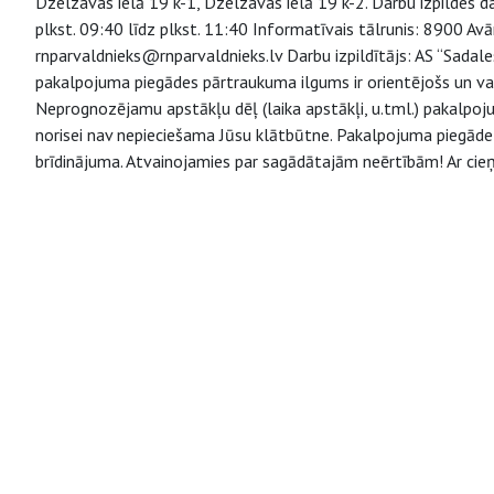
Dzelzavas ielā 19 k-1, Dzelzavas ielā 19 k-2. Darbu izpildes 
plkst. 09:40 līdz plkst. 11:40 Informatīvais tālrunis: 8900 Av
rnparvaldnieks@rnparvaldnieks.lv Darbu izpildītājs: AS “Sadale
pakalpojuma piegādes pārtraukuma ilgums ir orientējošs un va
Neprognozējamu apstākļu dēļ (laika apstākļi, u.tml.) pakalpo
norisei nav nepieciešama Jūsu klātbūtne. Pakalpojuma piegāde v
brīdinājuma. Atvainojamies par sagādātajām neērtībām! Ar cieņ