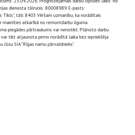
datums: 23.04.2026. Prognozējamais darbu izpildes laiks: no
ārijas dienesta tālrunis: 80008989 E-pasts:
s Tīkls", tālr. 8403 Vēršam uzmanību, ka norādītais
r mainīties atkarībā no remontdarbu ilguma.
juma piegādes pārtraukums var nenotikt. Plānoto darbu
ar tikt atjaunota pirms norādītā laika bez iepriekšēja
u Jūsu SIA "Rīgas namu pārvaldnieks".