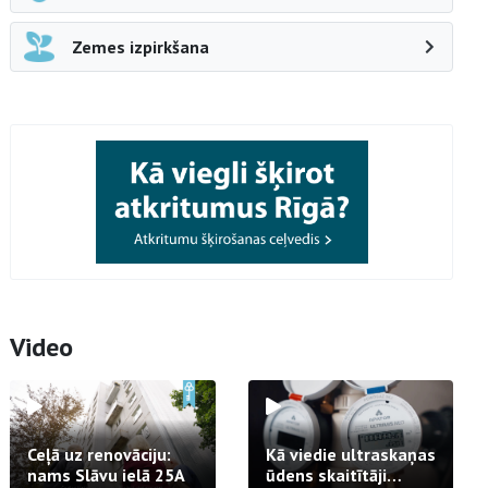
Zemes izpirkšana
Video
Ceļā uz renovāciju:
Kā viedie ultraskaņas
nams Slāvu ielā 25A
ūdens skaitītāji