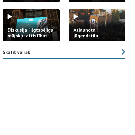
strādā praksē
Diskusija “Ilgtspējīgu
Atjaunota
mājokļu attīstības
jūgendstila
izaicinājums”
arhitektūras pērles
fasāde Tallinas ielā
Skatīt vairāk
23