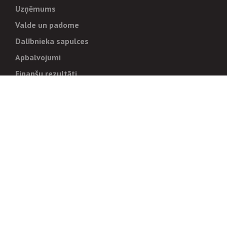
Uzņēmums
Valde un padome
Dalībnieka sapulces
Apbalvojumi
Finanšu rezultāti
Pārvaldība
Stratēģija un mērķi
Politikas un kārtības
Trauksmes cēlējiem
Korupcijas novēršana
Tiesiskais regulējums
Sadarbības partneriem