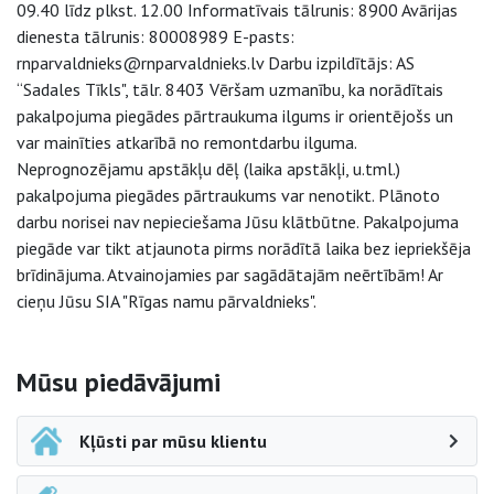
09.40 līdz plkst. 12.00 Informatīvais tālrunis: 8900 Avārijas
dienesta tālrunis: 80008989 E-pasts:
rnparvaldnieks@rnparvaldnieks.lv Darbu izpildītājs: AS
“Sadales Tīkls", tālr. 8403 Vēršam uzmanību, ka norādītais
pakalpojuma piegādes pārtraukuma ilgums ir orientējošs un
var mainīties atkarībā no remontdarbu ilguma.
Neprognozējamu apstākļu dēļ (laika apstākļi, u.tml.)
pakalpojuma piegādes pārtraukums var nenotikt. Plānoto
darbu norisei nav nepieciešama Jūsu klātbūtne. Pakalpojuma
piegāde var tikt atjaunota pirms norādītā laika bez iepriekšēja
brīdinājuma. Atvainojamies par sagādātajām neērtībām! Ar
cieņu Jūsu SIA "Rīgas namu pārvaldnieks".
Sāna navigācija
Mūsu piedāvājumi
Kļūsti par mūsu klientu