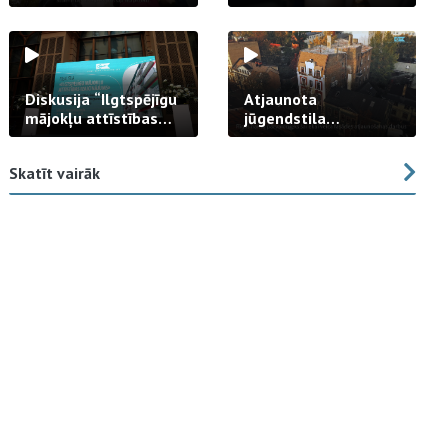
strādā praksē
Diskusija “Ilgtspējīgu
Atjaunota
mājokļu attīstības
jūgendstila
izaicinājums”
arhitektūras pērles
fasāde Tallinas ielā
Skatīt vairāk
23