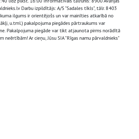
:40 līdz plkst. 16:00 Informatīvais tālrunis: 8900 Avārijas
ieks.lv Darbu izpildītājs: A/S "Sadales tīkls", tālr. 8403
uma ilgums ir orientējošs un var mainīties atkarībā no
kļi, u.tml.) pakalpojuma piegādes pārtraukums var
ne. Pakalpojuma piegāde var tikt atjaunota pirms norādītā
ām neērtībām! Ar cieņu, Jūsu SIA "Rīgas namu pārvaldnieks"