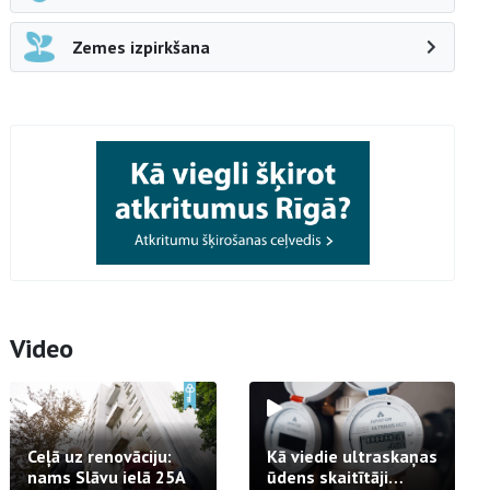
Zemes izpirkšana
Video
Ceļā uz renovāciju:
Kā viedie ultraskaņas
nams Slāvu ielā 25A
ūdens skaitītāji