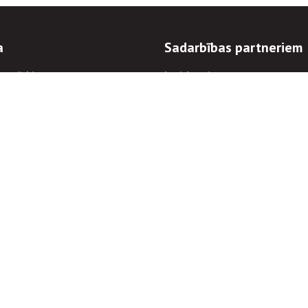
a
Sadarbības partneriem
n mērķi
Iepirkumi
 kārtības
Izsoles
ēlējiem
Zemes īpašniekiem
novēršana
Elektronisko sakaru komers
regulējums
Norēķinu informācija
Informācijas un/vai rakstu pārpublicēšanas
Piekļūstamība