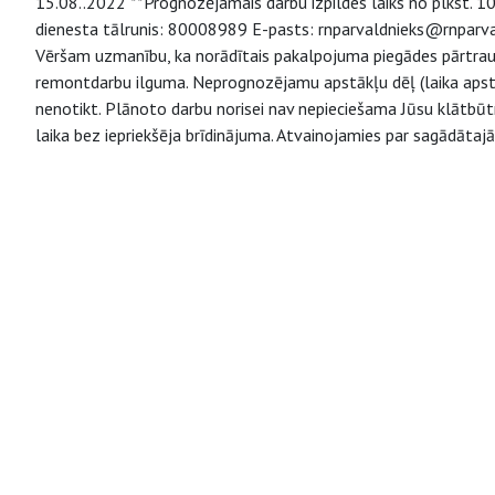
15.08..2022 **Prognozējamais darbu izpildes laiks no plkst. 10
dienesta tālrunis: 80008989 E-pasts: rnparvaldnieks@rnparvaldn
Vēršam uzmanību, ka norādītais pakalpojuma piegādes pārtrauk
remontdarbu ilguma. Neprognozējamu apstākļu dēļ (laika apstā
nenotikt. Plānoto darbu norisei nav nepieciešama Jūsu klātbūt
laika bez iepriekšēja brīdinājuma. Atvainojamies par sagādātaj