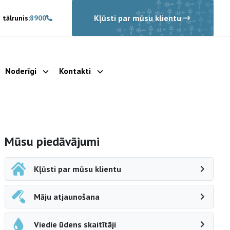
Kļūsti par mūsu klientu
 tālrunis:
8900
Noderīgi
Kontakti
rādīt apakšizvēlni
Parādīt apakšizvēlni
Parādīt apakšizvēlni
Sāna navigācija
Mūsu piedāvājumi
Kļūsti par mūsu klientu
Māju atjaunošana
Viedie ūdens skaitītāji