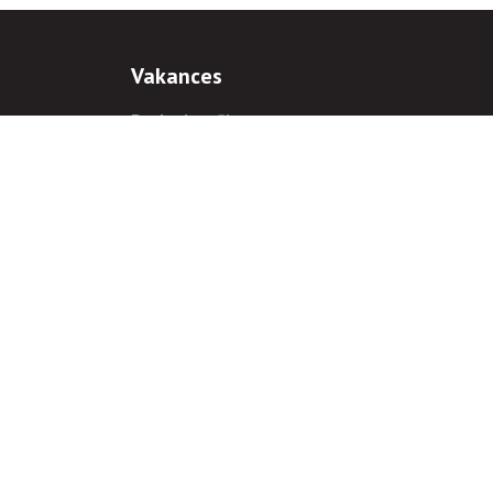
Vakances
Darba iespējas
Prakses iespējas
antiem
 gadījumā hipersaite uz
www.rnparvaldnieks.lv
ir obligāta.