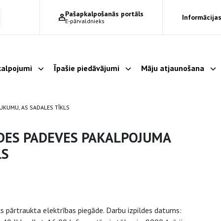
Pašapkalpošanās portāls
Informācijas
E-pārvaldnieks
alpojumi
Īpašie piedāvājumi
Māju atjaunošana
Parādīt apakšizvēlni
Parādīt apakšizvēlni
Pa
UKUMU, AS SADALES TĪKLS
DES PADEVES PAKALPOJUMA
LS
s pārtraukta elektrības piegāde. Darbu izpildes datums: