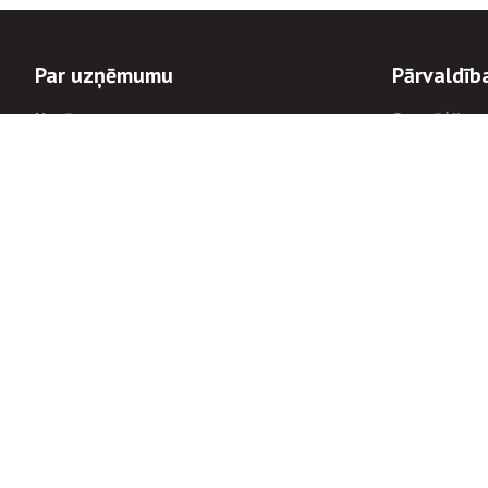
Par uzņēmumu
Pārvaldīb
Uzņēmums
Stratēģija u
Valde un padome
Politikas un
Dalībnieka sapulces
Trauksmes c
Apbalvojumi
Korupcijas 
Finanšu rezultāti
Tiesiskais 
8900
Informācijas
tālrunis:
Avārijas dienesta diennakts