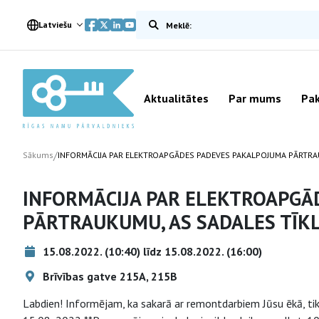
Meklēt vietnē
Latviešu
Aktualitātes
Par mums
Pak
/
Sākums
INFORMĀCIJA PAR ELEKTROAPGĀDES PADEVES PAKALPOJUMA PĀRTRA
INFORMĀCIJA PAR ELEKTROAPGĀ
PĀRTRAUKUMU, AS SADALES TĪK
15.08.2022. (10:40) līdz 15.08.2022. (16:00)
Brīvības gatve 215A, 215B
Labdien! Informējam, ka sakarā ar remontdarbiem Jūsu ēkā, tik