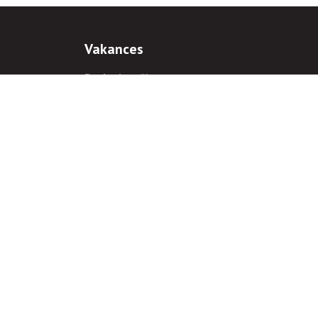
Vakances
Darba iespējas
Prakses iespējas
antiem
 gadījumā hipersaite uz
www.rnparvaldnieks.lv
ir obligāta.