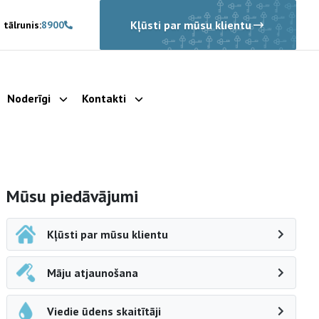
Kļūsti par mūsu klientu
 tālrunis:
8900
Noderīgi
Kontakti
rādīt apakšizvēlni
Parādīt apakšizvēlni
Parādīt apakšizvēlni
Sāna navigācija
Mūsu piedāvājumi
Kļūsti par mūsu klientu
Māju atjaunošana
Viedie ūdens skaitītāji