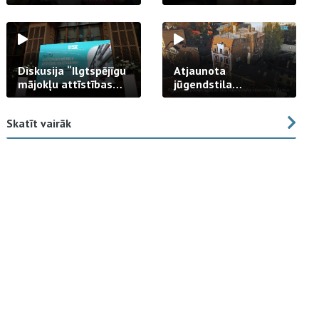
strādā praksē
Diskusija “Ilgtspējīgu
Atjaunota
mājokļu attīstības
jūgendstila
izaicinājums”
arhitektūras pērles
fasāde Tallinas ielā
Skatīt vairāk
23