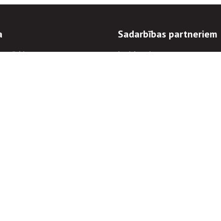
a
Sadarbības partneriem
n mērķi
Iepirkumi
 kārtības
Izsoles
ēlējiem
Zemes īpašniekiem
novēršana
Elektronisko sakaru komers
regulējums
Norēķinu informācija
Informācijas un/vai rakstu pārpublicēšanas
Piekļūstamība