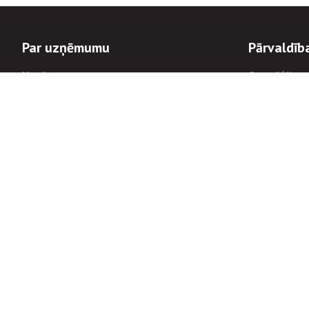
Par uzņēmumu
Pārvaldīb
Uzņēmums
Stratēģija u
Valde un padome
Politikas un
Dalībnieka sapulces
Trauksmes c
Apbalvojumi
Korupcijas 
Finanšu rezultāti
Tiesiskais 
8900
Informācijas
tālrunis:
Avārijas dienesta diennakts