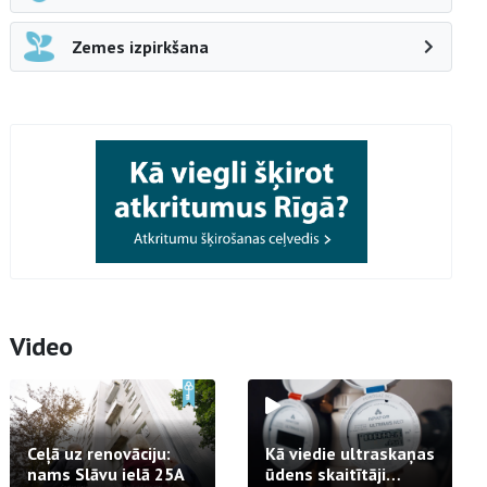
Zemes izpirkšana
Video
Ceļā uz renovāciju:
Kā viedie ultraskaņas
nams Slāvu ielā 25A
ūdens skaitītāji