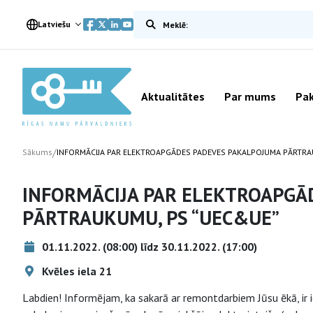
Meklēt vietnē
Latviešu
Aktualitātes
Par mums
Pak
/
Sākums
INFORMĀCIJA PAR ELEKTROAPGĀDES PADEVES PAKALPOJUMA PĀRTRA
INFORMĀCIJA PAR ELEKTROAPGĀ
PĀRTRAUKUMU, PS “UEC&UE”
01.11.2022. (08:00) līdz 30.11.2022. (17:00)
Kvēles iela 21
Labdien! Informējam, ka sakarā ar remontdarbiem Jūsu ēkā, ir 