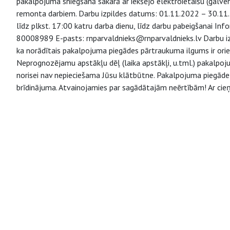
pakalpojuma sniegšanā sakarā ar iekšējo elektroietaišu (galve
remonta darbiem. Darbu izpildes datums: 01.11.2022 – 30.11.2
līdz plkst. 17:00 katru darba dienu, līdz darbu pabeigšanai Info
80008989 E-pasts: rnparvaldnieks@rnparvaldnieks.lv Darbu iz
ka norādītais pakalpojuma piegādes pārtraukuma ilgums ir ori
Neprognozējamu apstākļu dēļ (laika apstākļi, u.tml.) pakalpo
norisei nav nepieciešama Jūsu klātbūtne. Pakalpojuma piegāde v
brīdinājuma. Atvainojamies par sagādātajām neērtībām! Ar cieņ