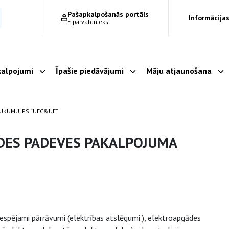
Pašapkalpošanās portāls
Informācijas
E-pārvaldnieks
alpojumi
Īpašie piedāvājumi
Māju atjaunošana
Parādīt apakšizvēlni
Parādīt apakšizvēlni
Pa
UKUMU, PS “UEC&UE”
DES PADEVES PAKALPOJUMA
iespējami pārrāvumi (elektrības atslēgumi ), elektroapgādes