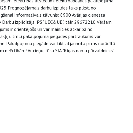
espējami elektrības atslēgumi elektroapgādes pakalpojuma
25 Prognozējamais darbu izpildes laiks plkst. no
igšanai Informatīvais tālrunis: 8900 Avārijas dienesta
v Darbu izpildītājs: PS "UEC&UE", tālr. 29672210 Vēršam
ms ir orientējošs un var mainīties atkarībā no
kļi, u.tml.) pakalpojuma piegādes pārtraukums var
ne. Pakalpojuma piegāde var tikt atjaunota pirms norādītā
ām neērtībām! Ar cieņu, Jūsu SIA "Rīgas namu pārvaldnieks".