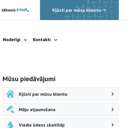
Kļūsti par mūsu klientu
 tālrunis:
8900
Noderīgi
Kontakti
rādīt apakšizvēlni
Parādīt apakšizvēlni
Parādīt apakšizvēlni
Sāna navigācija
Mūsu piedāvājumi
Kļūsti par mūsu klientu
Māju atjaunošana
Viedie ūdens skaitītāji