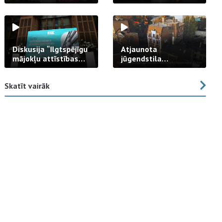
strādā praksē
Diskusija “Ilgtspējīgu
Atjaunota
mājokļu attīstības
jūgendstila
izaicinājums”
arhitektūras pērles
fasāde Tallinas ielā
Skatīt vairāk
23