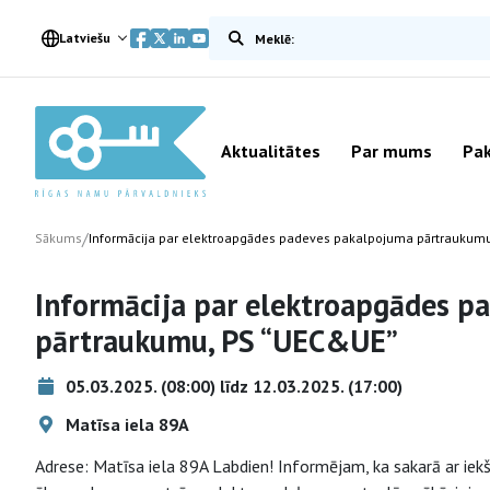
Meklēt vietnē
Latviešu
Aktualitātes
Par mums
Pak
/
Sākums
Informācija par elektroapgādes padeves pakalpojuma pārtraukum
Informācija par elektroapgādes p
pārtraukumu, PS “UEC&UE”
05.03.2025. (08:00) līdz 12.03.2025. (17:00)
Matīsa iela 89A
Adrese: Matīsa iela 89A Labdien! Informējam, ka sakarā ar iek