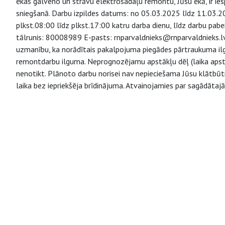
ēkas galveno un strāvu elektrosadaļu remontu, Jūsu ēkā, ir i
sniegšanā. Darbu izpildes datums: no 05.03.2025 līdz 11.03.20
plkst.08:00 līdz plkst.17:00 katru darba dienu, līdz darbu pabe
tālrunis: 80008989 E-pasts: rnparvaldnieks@rnparvaldnieks.l
uzmanību, ka norādītais pakalpojuma piegādes pārtraukuma ilgu
remontdarbu ilguma. Neprognozējamu apstākļu dēļ (laika apstā
nenotikt. Plānoto darbu norisei nav nepieciešama Jūsu klātbūt
laika bez iepriekšēja brīdinājuma. Atvainojamies par sagādātaj