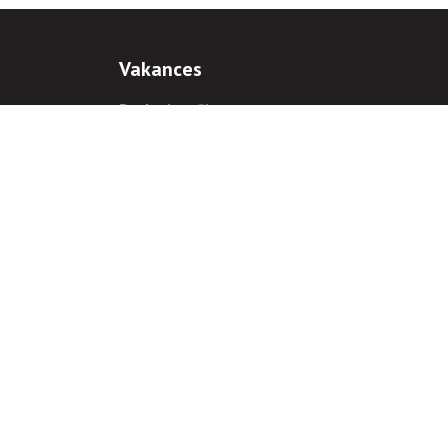
Vakances
Darba iespējas
Prakses iespējas
antiem
 gadījumā hipersaite uz
www.rnparvaldnieks.lv
ir obligāta.