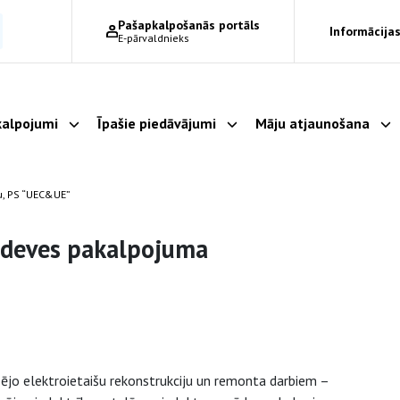
Pašapkalpošanās portāls
Informācijas
E-pārvaldnieks
alpojumi
Īpašie piedāvājumi
Māju atjaunošana
Parādīt apakšizvēlni
Parādīt apakšizvēlni
Pa
u, PS “UEC&UE”
adeves pakalpojuma
šējo elektroietaišu rekonstrukciju un remonta darbiem –