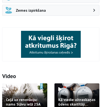
Zemes izpirkšana
Video
Ceļā uz renovāciju:
Kā viedie ultraskaņas
nams Slāvu ielā 25A
ūdens skaitītāji