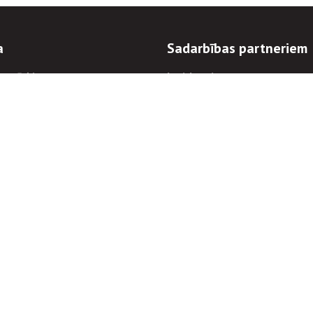
a
Sadarbības partneriem
n mērķi
Iepirkumi
 kārtības
Izsoles
ēlējiem
Zemes īpašniekiem
novēršana
Elektronisko sakaru komers
regulējums
Norēķinu informācija
Informācijas un/vai rakstu pārpublicēšanas
Piekļūstamība