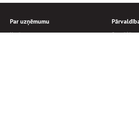
Par uzņēmumu
Pārvaldīb
Uzņēmums
Stratēģija u
Valde un padome
Politikas un
Dalībnieka sapulces
Trauksmes c
Apbalvojumi
Korupcijas 
Finanšu rezultāti
Tiesiskais 
8900
Informācijas
tālrunis:
Avārijas dienesta diennakts