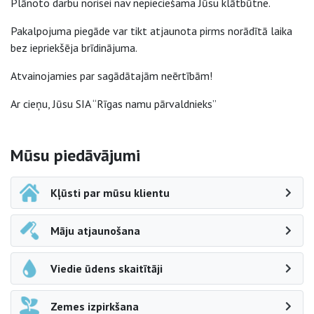
Plānoto darbu norisei nav nepieciešama Jūsu klātbūtne.
Pakalpojuma piegāde var tikt atjaunota pirms norādītā laika
bez iepriekšēja brīdinājuma.
Atvainojamies par sagādātajām neērtībām!
Ar cieņu, Jūsu SIA “Rīgas namu pārvaldnieks”
Sāna navigācija
Mūsu piedāvājumi
Kļūsti par mūsu klientu
Māju atjaunošana
Viedie ūdens skaitītāji
Zemes izpirkšana