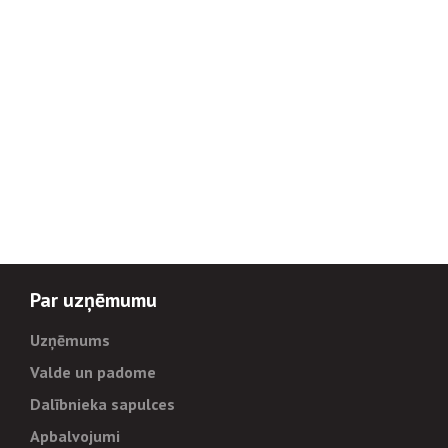
Par uzņēmumu
Uzņēmums
Valde un padome
Dalībnieka sapulces
Apbalvojumi