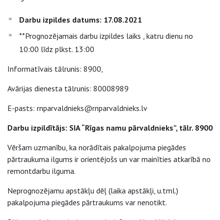
Darbu izpildes datums: 17.08.2021
**Prognozējamais darbu izpildes laiks , katru dienu no
10:00 līdz plkst. 13:00
Informatīvais tālrunis: 8900,
Avārijas dienesta tālrunis: 80008989
E-pasts: rnparvaldnieks@rnparvaldnieks.lv
Darbu izpildītājs: SIA “Rīgas namu pārvaldnieks”, tālr. 8900
Vēršam uzmanību, ka norādītais pakalpojuma piegādes
pārtraukuma ilgums ir orientējošs un var mainīties atkarībā no
remontdarbu ilguma.
Neprognozējamu apstākļu dēļ (laika apstākļi, u.tml.)
pakalpojuma piegādes pārtraukums var nenotikt.