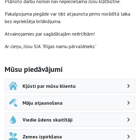
Plānoto darbu norisei nav nepieciešama Jūsu klātbūtne.
Pakalpojuma piegāde var tikt atjaunota pirms norādītā laika
bez iepriekšēja brīdinājuma.
Atvainojamies par sagādātajām neērtībām!
Ar cieņu, Jūsu SIA “Rīgas namu pārvaldnieks”
Sāna navigācija
Mūsu piedāvājumi
Kļūsti par mūsu klientu
Māju atjaunošana
Viedie ūdens skaitītāji
Zemes izpirkšana