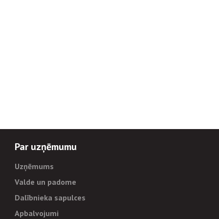
Par uzņēmumu
Uzņēmums
Valde un padome
Dalībnieka sapulces
Apbalvojumi