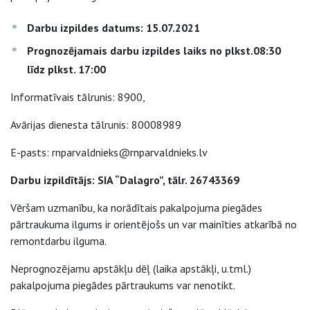
Darbu izpildes datums: 15.07.2021
Prognozējamais darbu izpildes laiks no plkst.08:30
līdz plkst. 17:00
Informatīvais tālrunis: 8900,
Avārijas dienesta tālrunis: 80008989
E-pasts: rnparvaldnieks@rnparvaldnieks.lv
Darbu izpildītājs: SIA “Dalagro”, tālr. 26743369
Vēršam uzmanību, ka norādītais pakalpojuma piegādes
pārtraukuma ilgums ir orientējošs un var mainīties atkarībā no
remontdarbu ilguma.
Neprognozējamu apstākļu dēļ (laika apstākļi, u.tml.)
pakalpojuma piegādes pārtraukums var nenotikt.