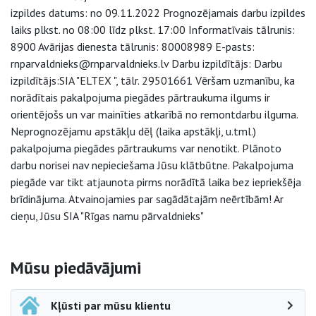
izpildes datums: no 09.11.2022 Prognozējamais darbu izpildes
laiks plkst. no 08:00 līdz plkst. 17:00 Informatīvais tālrunis:
8900 Avārijas dienesta tālrunis: 80008989 E-pasts:
rnparvaldnieks@rnparvaldnieks.lv Darbu izpildītājs: Darbu
izpildītājs:SIA "ELTEX ", tālr. 29501661 Vēršam uzmanību, ka
norādītais pakalpojuma piegādes pārtraukuma ilgums ir
orientējošs un var mainīties atkarībā no remontdarbu ilguma.
Neprognozējamu apstākļu dēļ (laika apstākļi, u.tml.)
pakalpojuma piegādes pārtraukums var nenotikt. Plānoto
darbu norisei nav nepieciešama Jūsu klātbūtne. Pakalpojuma
piegāde var tikt atjaunota pirms norādītā laika bez iepriekšēja
brīdinājuma. Atvainojamies par sagādātajām neērtībām! Ar
cieņu, Jūsu SIA "Rīgas namu pārvaldnieks"
Sāna navigācija
Mūsu piedāvājumi
Kļūsti par mūsu klientu