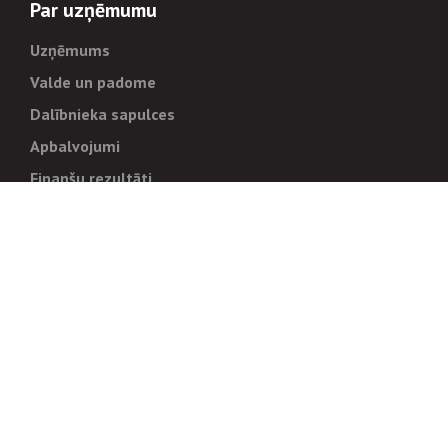
Par uzņēmumu
Uzņēmums
Valde un padome
Dalībnieka sapulces
Apbalvojumi
Finanšu rezultāti
Pārvaldība
Stratēģija un mērķi
Politikas un kārtības
Trauksmes cēlējiem
Korupcijas novēršana
Tiesiskais regulējums
Sadarbības partneriem