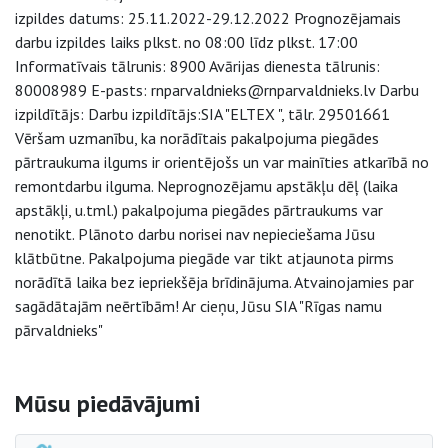
izpildes datums: 25.11.2022-29.12.2022 Prognozējamais
darbu izpildes laiks plkst. no 08:00 līdz plkst. 17:00
Informatīvais tālrunis: 8900 Avārijas dienesta tālrunis:
80008989 E-pasts: rnparvaldnieks@rnparvaldnieks.lv Darbu
izpildītājs: Darbu izpildītājs:SIA "ELTEX ", tālr. 29501661
Vēršam uzmanību, ka norādītais pakalpojuma piegādes
pārtraukuma ilgums ir orientējošs un var mainīties atkarībā no
remontdarbu ilguma. Neprognozējamu apstākļu dēļ (laika
apstākļi, u.tml.) pakalpojuma piegādes pārtraukums var
nenotikt. Plānoto darbu norisei nav nepieciešama Jūsu
klātbūtne. Pakalpojuma piegāde var tikt atjaunota pirms
norādītā laika bez iepriekšēja brīdinājuma. Atvainojamies par
sagādātajām neērtībām! Ar cieņu, Jūsu SIA "Rīgas namu
pārvaldnieks"
Sāna navigācija
Mūsu piedāvājumi