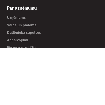
Par uzņēmumu
Uzņēmums
Valde un padome
Dalībnieka sapulces
Apbalvojumi
Finanšu rezultāti
Pārvaldība
Stratēģija un mērķi
Politikas un kārtības
Trauksmes cēlējiem
Korupcijas novēršana
Tiesiskais regulējums