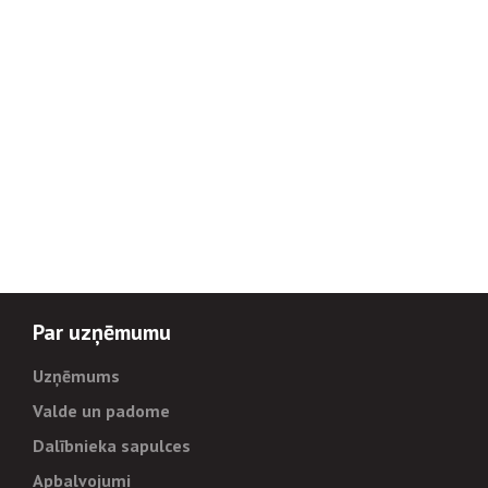
Par uzņēmumu
Uzņēmums
Valde un padome
Dalībnieka sapulces
Apbalvojumi