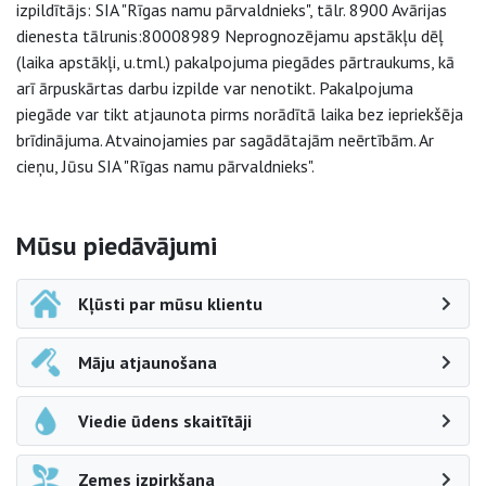
izpildītājs: SIA "Rīgas namu pārvaldnieks", tālr. 8900 Avārijas
dienesta tālrunis:80008989 Neprognozējamu apstākļu dēļ
(laika apstākļi, u.tml.) pakalpojuma piegādes pārtraukums, kā
arī ārpuskārtas darbu izpilde var nenotikt. Pakalpojuma
piegāde var tikt atjaunota pirms norādītā laika bez iepriekšēja
brīdinājuma. Atvainojamies par sagādātajām neērtībām. Ar
cieņu, Jūsu SIA "Rīgas namu pārvaldnieks".
Sāna navigācija
Mūsu piedāvājumi
Kļūsti par mūsu klientu
Māju atjaunošana
Viedie ūdens skaitītāji
Zemes izpirkšana