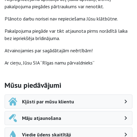
pakalpojuma piegādes pārtraukums var nenotikt.
Plānoto darbu norisei nav nepieciešama Jūsu klātbūtne.
Pakalpojuma piegāde var tikt atjaunota pirms norādītā laika
bez iepriekšēja brīdinājuma.
Atvainojamies par sagādātajām neērtībām!
Ar cieņu, Jūsu SIA “Rīgas namu pārvaldnieks”
Sāna navigācija
Mūsu piedāvājumi
Kļūsti par mūsu klientu
Māju atjaunošana
Viedie ūdens skaitītāji