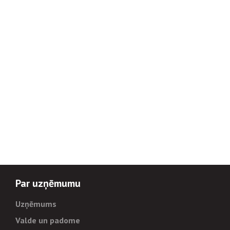
Par uzņēmumu
Uzņēmums
Valde un padome