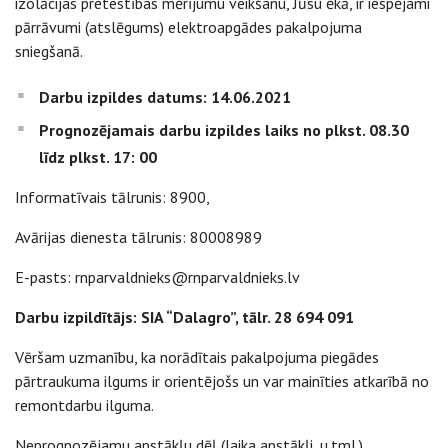
izolācijas pretestības mērījumu veikšanu, Jūsu ēkā, ir iespējami
pārrāvumi (atslēgums) elektroapgādes pakalpojuma
sniegšanā.
Darbu izpildes datums: 14.06.2021
Prognozējamais darbu izpildes laiks no plkst. 08.30
līdz plkst. 17: 00
Informatīvais tālrunis: 8900,
Avārijas dienesta tālrunis: 80008989
E-pasts: rnparvaldnieks@rnparvaldnieks.lv
Darbu izpildītājs: SIA “Dalagro”, tālr. 28 694 091
Vēršam uzmanību, ka norādītais pakalpojuma piegādes
pārtraukuma ilgums ir orientējošs un var mainīties atkarībā no
remontdarbu ilguma.
Neprognozējamu apstākļu dēļ (laika apstākļi, u.tml.)