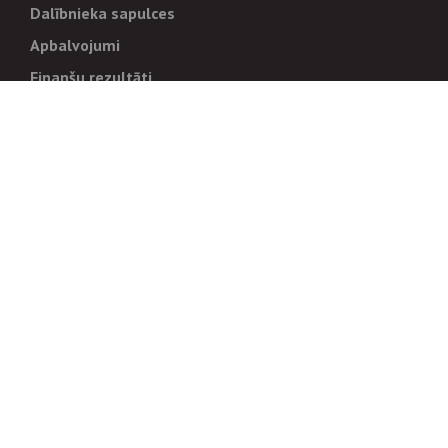
Dalībnieka sapulces
Apbalvojumi
Finanšu rezultāti
Pārvaldība
Stratēģija un mērķi
Politikas un kārtības
Trauksmes cēlējiem
Korupcijas novēršana
Tiesiskais regulējums
Sadarbības partneriem
Iepirkumi
Izsoles
Zemes īpašniekiem