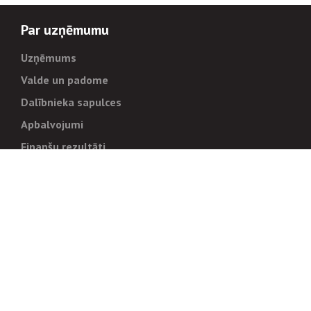
Par uzņēmumu
Uzņēmums
Valde un padome
Dalībnieka sapulces
Apbalvojumi
Finanšu rezultāti
Pārvaldība
Stratēģija un mērķi
Politikas un kārtības
Trauksmes cēlējiem
Korupcijas novēršana
Tiesiskais regulējums