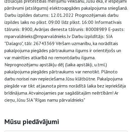
izolācijas pretestības mērījumu veikšanu, Jūsu ēkā, ir iespējami
pārrāvumi (atslēgums) elektroapgādes pakalpojuma sniegšanā.
Darbu izpildes datums: 12.01.2022 Prognozējamais darbu
izpildes laiks no plkst. 09:00 līdz plkst. 16:00 Informatīvais
tālrunis: 8900, Avārijas dienesta tālrunis: 80008989 E-pasts:
rnparvaldnieks@rnparvaldnieks.lv Darbu izpildītājs: SIA
"Dalagro", tālr. 26743369 Vēršam uzmanību, ka norādītais
pakalpojuma piegādes pārtraukuma ilgums ir orientējošs un
var mainīties atkarībā no remontdarbu ilguma.
Neprognozējamu apstākļu dēļ (laika apstākļi, u.tml.)
pakalpojuma piegādes pārtraukums var nenotikt. Plānoto
darbu norisei nav nepieciešama Jūsu klātbūtne. Pakalpojuma
piegāde var tikt atjaunota pirms norādītā laika bez iepriekšēja
brīdinājuma. Atvainojamies par sagādātajām neērtībām! Ar
cieņu, Jūsu SIA "Rīgas namu pārvaldnieks"
Sāna navigācija
Mūsu piedāvājumi